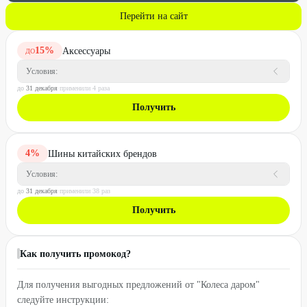
Перейти на сайт
15
%
Аксессуары
ДО
Условия:
до
31 декабря
·
применили
4
раз
а
Получить
4
%
Шины китайских брендов
Условия:
до
31 декабря
·
применили
38
раз
Получить
Как получить промокод?
Для получения выгодных предложений от "Колеса даром"
следуйте инструкции: