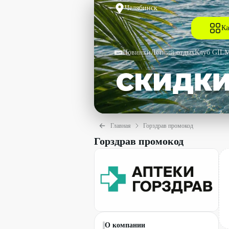
Челябинск
Ка
Новинки
Летний отдых
Клуб GIL
Главная
Горздрав промокод
Горздрав промокод
О компании