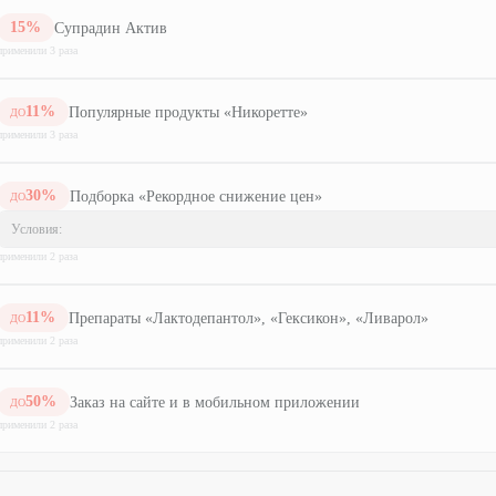
15
%
Супрадин Актив
применили
3
раз
а
11
%
Популярные продукты «Никоретте»
ДО
применили
3
раз
а
30
%
Подборка «Рекордное снижение цен»
ДО
Условия:
применили
2
раз
а
11
%
Препараты «Лактодепантол», «Гексикон», «Ливарол»
ДО
применили
2
раз
а
50
%
Заказ на сайте и в мобильном приложении
ДО
применили
2
раз
а