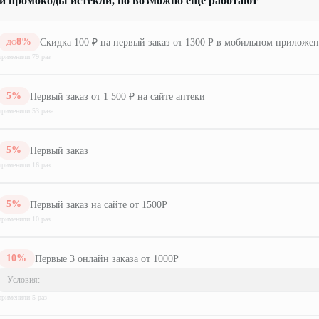
и промокоды истекли, но возможно ещё работают
8
%
Скидка 100 ₽ на первый заказ от 1300 Р в мобильном приложе
ДО
применили
79
раз
5
%
Первый заказ от 1 500 ₽ на сайте аптеки
применили
53
раз
а
5
%
Первый заказ
применили
16
раз
5
%
Первый заказ на сайте от 1500Р
применили
10
раз
10
%
Первые 3 онлайн заказа от 1000Р
Условия:
применили
5
раз