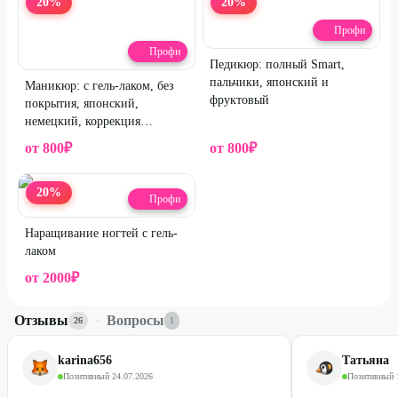
20
%
20
%
Профи
Профи
Педикюр: полный Smart,
пальчики, японский и
Маникюр: с гель-лаком, без
фруктовый
покрытия, японский,
немецкий, коррекция
наращённых ногтей
от
800
₽
от
800
₽
20
%
Профи
Наращивание ногтей с гель-
лаком
от
2000
₽
Отзывы
·
Вопросы
26
1
karina656
Татьяна
Позитивный
·
24.07.2026
Позитивный
·