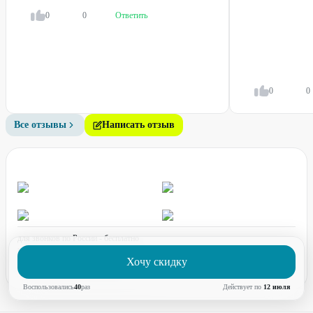
0
0
Ответить
0
0
Все отзывы
Написать отзыв
для звонков по России - бесплатно
график работы:
ПН-ПТ с 08:00 до 17:00 (по МСК)
Хочу скидку
Воспользовались
40
раз
Действует по
12 июля