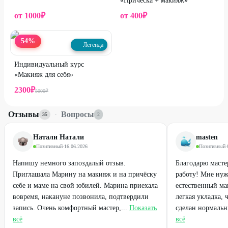
«Прическа + макияж»
от
1000
₽
от
400
₽
54
%
Легенда
Индивидуальный курс
«Макияж для себя»
2300
₽
5000
₽
Отзывы
·
Вопросы
35
2
Натали Натали
masten
Позитивный
·
16.06.2026
Позитивный
·
Напишу немного запоздалый отзыв.
Благодарю маст
Приглашала Марину на макияж и на причёску
работу! Мне нуж
себе и маме на свой юбилей. Марина приехала
естественный ма
вовремя, накануне позвонила, подтвердили
легкая укладка, 
запись. Очень комфортный мастер,...
Показать
сделан нормальны
всё
всё