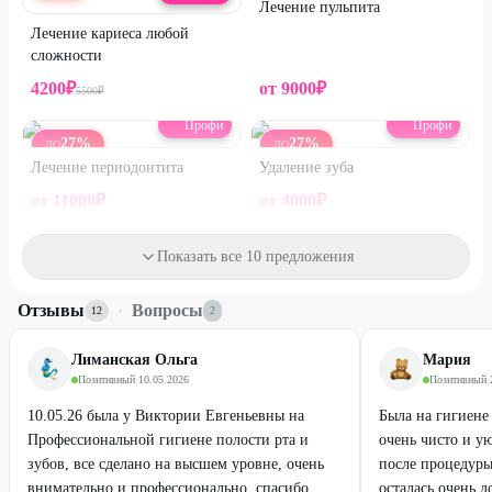
Лечение пульпита
Лечение кариеса любой
сложности
4200
₽
от
9000
₽
5500
₽
Профи
Профи
27
%
27
%
ДО
ДО
Лечение периодонтита
Удаление зуба
от
11000
₽
от
4000
₽
17
%
100
%
Показать все 10 предложения
Отзывы
·
Вопросы
12
2
Лиманская Ольга
Мария
Позитивный
·
10.05.2026
Позитивный
·
10.05.26 была у Виктории Евгеньевны на
Была на гигиене
Профессиональной гигиене полости рта и
очень чисто и у
зубов, все сделано на высшем уровне, очень
после процедуры
внимательно и профессионально, спасибо
осталась очень д