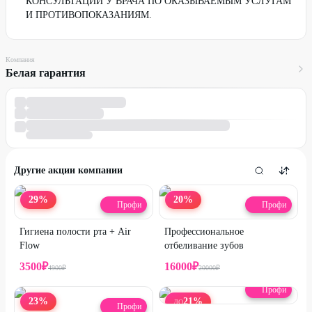
КОНСУЛЬТАЦИИ У ВРАЧА ПО ОКАЗЫВАЕМЫМ УСЛУГАМ
И ПРОТИВОПОКАЗАНИЯМ.
Компания
Белая гарантия
Другие акции компании
29
%
20
%
Профи
Профи
Гигиена полости рта + Air
Профессиональное
Flow
отбеливание зубов
3500
₽
16000
₽
4900
₽
20000
₽
Профи
23
%
21
%
ДО
Профи