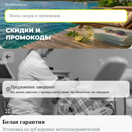
Челябинск
Предложение завершено
Вы можете запросить у партнера повтор акции, мы обязательно ему передадим
Установка на зуб коронки металлокерамической со скидкой 33%
Белая гарантия
Установка на зуб коронки металлокерамической