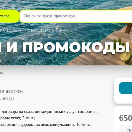
талог
MON
Вопросы и ответы
Для бизнеса
ие
кидкой 31% - 8 чудо в Челябинске
ке азотом
6 января
договора на оказание медицинских услуг, согласие на
65
едач услуг, 5 мин.;
состоянии здоровья на день консультации, 10 мин.;
Пр