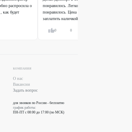
бно распросила о
понравилось. Легко записался, в этот же день сд
, как будет
понравилось. Цена соответствовала купону. Поп
заплатить наличкой....
Показать всё
0
0
Ответить
КОМПАНИЯ
О нас
Вакансии
Задать вопрос
для звонков по России - бесплатно
график работы:
ПН-ПТ с 08:00 до 17:00 (по МСК)