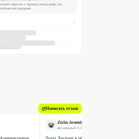
можете запросить у партнера повтор акции, мы
зательно ему передадим
Написать отзыв
Zorin Arseniy
Позитивный
·
11.04.2025
. Администратор
Делал Диспорт в области лба и межбровки на Энг