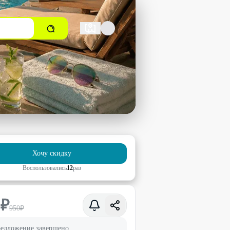
Хочу скидку
Воспользовались
12
раз
0
₽
950
₽
едложение завершено