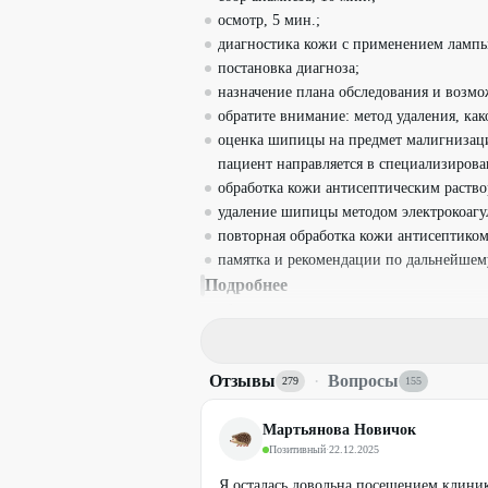
осмотр, 5 мин.;
диагностика кожи с применением лампы
постановка диагноза;
назначение плана обследования и возмо
обратите внимание: метод удаления, как
оценка шипицы на предмет малигнизаци
пациент направляется в специализирова
обработка кожи антисептическим раство
удаление шипицы методом электрокоагу
повторная обработка кожи антисептиком
памятка и рекомендации по дальнейшем
Подробнее
обратите внимание - метод удаления кр
в акции не участвуют: удаление невуса
по желанию пациент может сделать гис
Отзывы
·
Вопросы
новообразований, дерматоскопию и анес
279
155
Условия
Мартьянова Новичок
Лицензия № ЛО-74-01-004819 от 08.11.2
Позитивный
·
22.12.2025
Оплата осуществляется только налич
Я осталась довольна посещением клиник