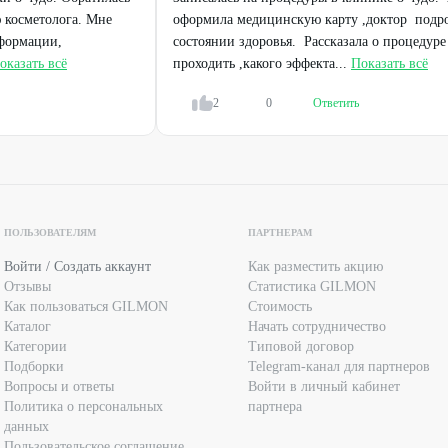
ле проведения процедуры услуга будет оцениваться по
 косметолога. Мне
оформила медицинскую карту ,доктор подро
нформации,
состоянии здоровья. Рассказала о процедуре 
т в сопровождении родителей, наличие паспорта и
оказать всё
проходить ,какого эффекта...
Показать всё
2
0
Ответить
ь в налоговой инспекции, сохранив чек и договор с клиникой.
й после осмотра врача дерматолога-косметолога в
дложению, может быть отказано.
ить за 15 мин. до начала для заполнения медицинской карты.
ПОЛЬЗОВАТЕЛЯМ
ПАРТНЕРАМ
не пришел на нее, не предупредив за 24 ч. до визита, клиника
Войти / Создать аккаунт
Как разместить акцию
сех последующих процедурах, вернув деньги за не оказанные
Отзывы
Статистика GILMON
Как пользоваться GILMON
Стоимость
мость.
Каталог
Начать сотрудничество
Категории
Типовой договор
фон должен быть доступен для подтверждения записи. В случае
Подборки
Telegram-канал для партнеров
иника оставляет за собой право отменить запись.
Вопросы и ответы
Войти в личный кабинет
Политика о персональных
партнера
тологи, врачи-дерматологи, аккредитованные Министерством
данных
.
Пользовательское соглашение