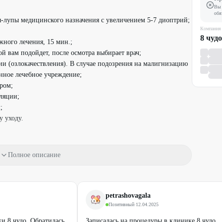
Вы 
обя
-лупы медицинского назначения с увеличением 5-7 диоптрий;
Компания
8 чудо
жного лечения, 15 мин.;
ой вам подойдет, после осмотра выбирает врач;
и (озлокачествления). В случае подозрения на малигнизацию
нное лечебное учреждение;
ром;
ляции;
;
у уходу.
иодеструкция (жидкий азот);
, атеромы, гемангиомы, фибромы;
Полное описание
тологическое исследование, компьютерную 3D-диагностику
тезия - оплачиваются по прайсу клиники.
petrashovagala
018 г.
Позитивный
·
12.04.2025
ным способом.
и 8 чудо. Обратилась
Записалась на процедуры в клинике 8 чудо