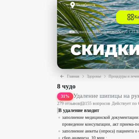
Челябинск
Ка
Новинки
Летний отдых
Клуб GIL
Главная
Здоровье
Процедуры и лечен
Удаление шипицы на руке азотом со с
8 чудо
Удаление шипицы на ру
31
%
279
отзыв
ов
155
вопрос
ов
·
Действует по
В удаление входит
заполнение медицинской документации: 
проведение консультации, акт приема-пер
заполнение анкеты (опроса) пациента о 
сбор анамнеза, 10 мин.;