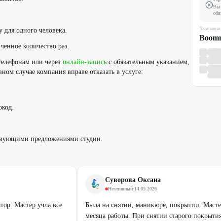
Вы 
обя
Компания
 для одного человека.
Boomn
ченное количество раз.
телефонам или через
онлайн-запись
c обязательным указанием,
ом случае компания вправе отказать в услуге:
окод.
ствующими предложениями студии.
Суворова Оксана
Негативный
·
14.05.2026
ор. Мастер учла все
Была на снятии, маникюре, покрытии. Масте
месяца работы. При снятии старого покрыти