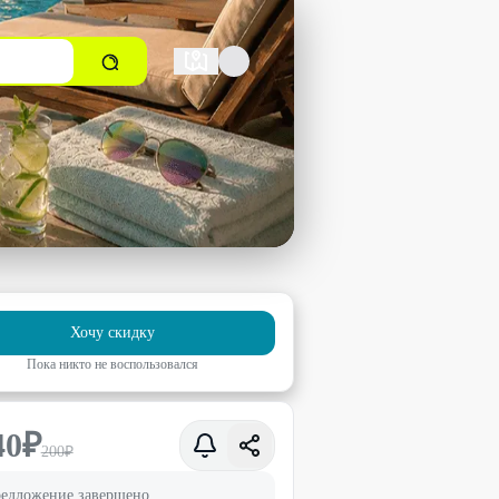
Хочу скидку
Пока никто не воспользовался
40
₽
200
₽
едложение завершено