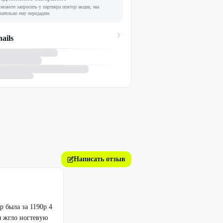
можете запросить у партнера повтор акции, мы
зательно ему передадим
ails
Написать отзыв
р была за 1190р 4
я жгло ногтевую