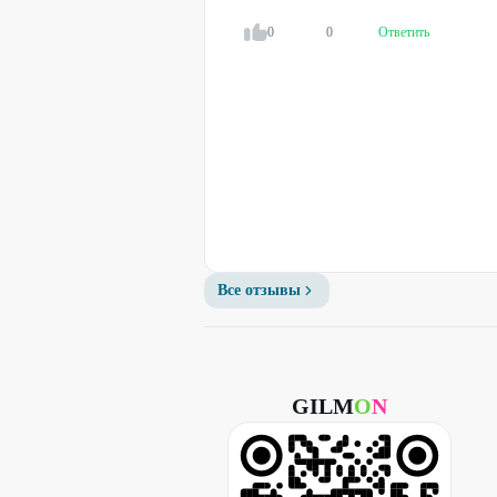
0
0
Ответить
Все отзывы
GILM
O
N