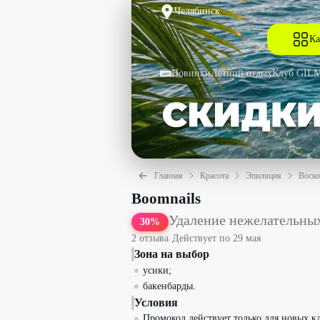
Челябинск
Ка
Новинки
Летний отдых
Клуб GIL
Главная
Красота
Эпиляция
Воско
Удаление нежелательных волос на лиц
Boomnails
Удаление нежелательных
30
%
2
отзыв
а
·
Действует по
29 мая
Зона на выбор
усики;
бакенбарды.
Условия
Промокод действует только для новых к