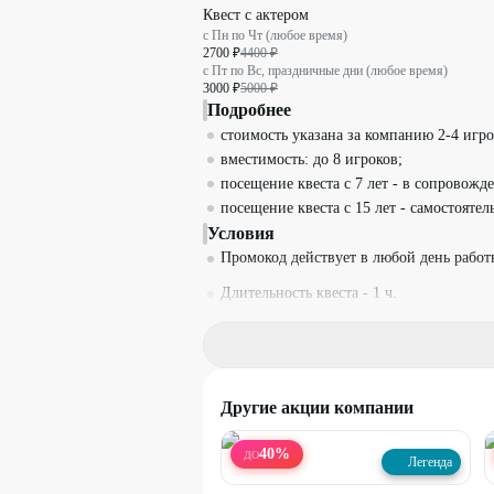
Квест с актером
с Пн по Чт (любое время)
2700 ₽
4400 ₽
с Пт по Вс, праздничные дни (любое время)
3000 ₽
5000 ₽
Подробнее
стоимость указана за компанию 2-4 игро
вместимость: до 8 игроков;
посещение квеста с 7 лет - в сопровож
посещение квеста с 15 лет - самостоятел
Условия
Промокод действует в любой день рабо
Длительность квеста - 1 ч.
Вход на площадки происходит в тапочка
или во второй обуви!
В наличии есть подарочные сертификат
Другие акции компании
Последняя запись на участие в квестах 
40
%
Один промокод действует на одну игру 
ДО
Легенда
Промокод можно использовать неограни