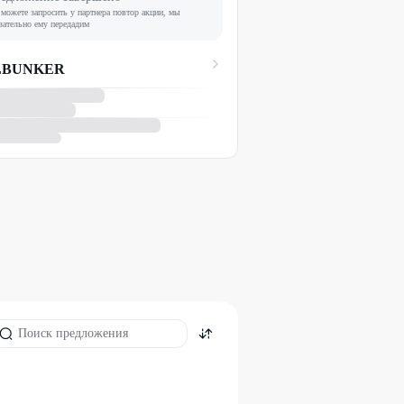
можете запросить у партнера повтор акции, мы
зательно ему передадим
LBUNKER