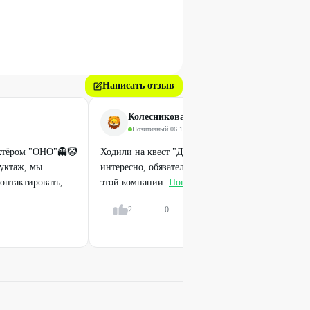
Написать отзыв
Колесникова Юлия
Позитивный
·
06.12.2025
актёром "ОНО"👻🤡
Ходили на квест "Дитя тьмы", очень понравилось
уктаж, мы
интересно, обязательно сходим ещё на какой нибу
контактировать,
этой компании.
Показать всё
2
0
Ответить