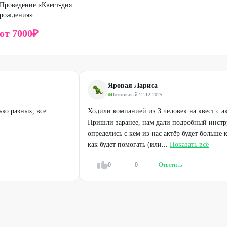
Проведение «Квест-дня
ние времени на сайте или по телефону:
рождения»
+7 (351) 210-35-94
ый или электронный промокод из мобильной версии/
от
7000
₽
ействующими предложениями компании.
Яровая Лариса
Позитивный
·
12.12.2025
ко разных, все
Ходили компанией из 3 человек на квест с 
Пришли заранее, нам дали подробный инстр
определись с кем из нас актёр будет больше 
как будет помогать (или...
Показать всё
0
0
Ответить