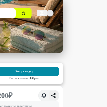
Хочу скидку
Воспользовались
132
раз
а
200
₽
едложение завершено