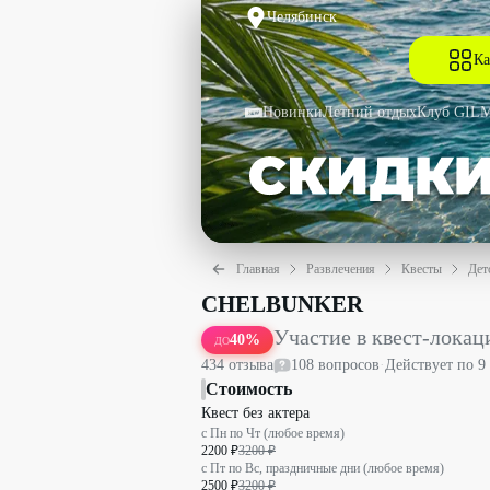
Челябинск
Ка
Новинки
Летний отдых
Клуб GIL
Главная
Развлечения
Квесты
Дет
Участие в квест-локации «Нора хобб
CHELBUNKER
Участие в квест-локац
40
%
ДО
434
отзыв
а
108
вопрос
ов
·
Действует по
9
Стоимость
Квест без актера
с Пн по Чт (любое время)
2200 ₽
3200 ₽
с Пт по Вс, праздничные дни (любое время)
2500 ₽
3200 ₽