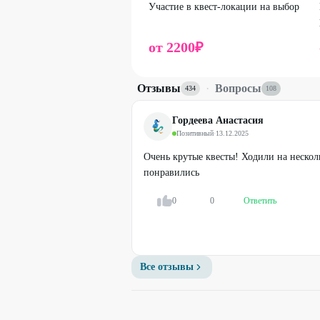
Участие в квест-локации на выбор
Необходимо предварительное бронирова
Обязательно предъявляйте распечатанн
от
2200
₽
приложения, или номер промокода.
Стоимость оплачивается на месте.
Отзывы
·
Вопросы
434
108
Промокод не суммируется с другими д
Гордеева Анастасия
Позитивный
·
13.12.2025
Очень крутые квесты! Ходили на несколь
понравились
0
0
Ответить
Все отзывы