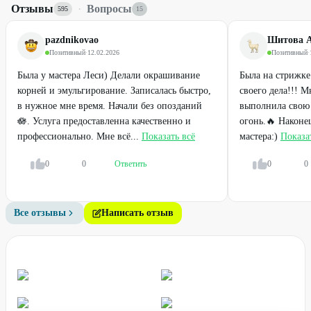
Отзывы
·
Вопросы
595
15
pazdnikovao
Шитова 
Позитивный
·
12.02.2026
Позитивный
·
Была у мастера Леси) Делали окрашивание
Была на стрижке
корней и эмульгирование. Записалась быстро,
своего дела!!! М
в нужное мне время. Начали без опозданий
выполнила свою 
🪷. Услуга предоставленна качественно и
огонь.🔥 Наконе
профессионально. Мне всё...
Показать всё
мастера:)
Показа
0
0
Ответить
0
0
Все отзывы
Написать отзыв