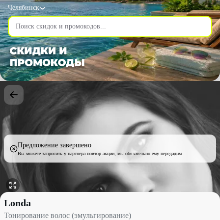
Челябинск
Предложение завершено
Вы можете запросить у партнера повтор акции, мы обязательно ему передадим
Тонирование волос (эмульгирование) со скидкой 50% - Londa в
Londa
Тонирование волос (эмульгирование)