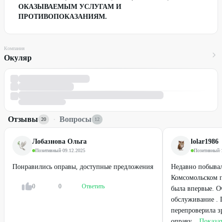
ОКАЗЫВАЕМЫМ УСЛУГАМ И
ПРОТИВОПОКАЗАНИЯМ.
Компания
Окуляр
Отзывы
·
Вопросы
20
12
Лобазнова Ольга
lolar1986
Позитивный
·
09.12.2025
Позитивный
·
Понравились оправы, доступные предложения
Недавно побывал
Комсомольском п
0
0
Ответить
была впервые. О
обслуживание . 
перепроверила з
оправу...
Показат