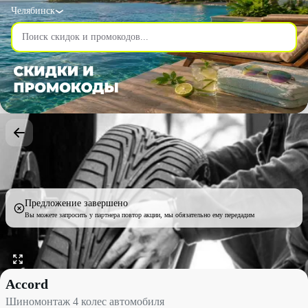
Челябинск
Предложение завершено
Вы можете запросить у партнера повтор акции, мы обязательно ему передадим
Шиномонтаж 4 колес автомобиля со скидкой до 50% - Accord в
Accord
Шиномонтаж 4 колес автомобиля