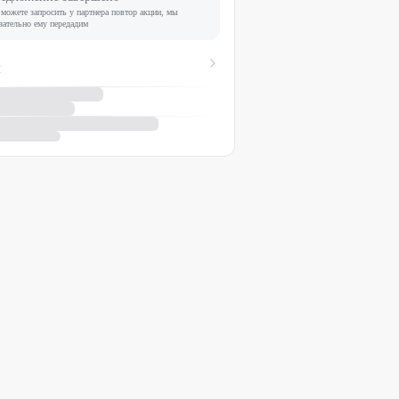
можете запросить у партнера повтор акции, мы
зательно ему передадим
я