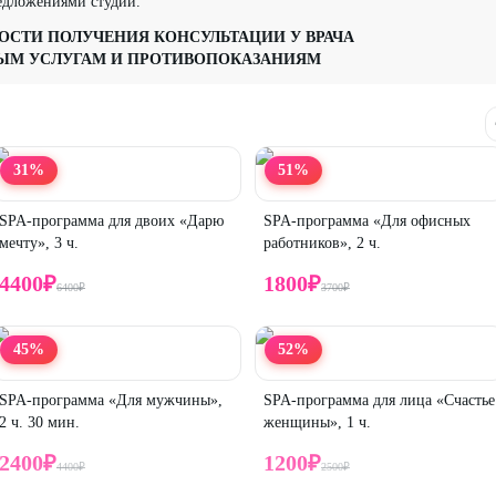
едложениями студии.
СТИ ПОЛУЧЕНИЯ КОНСУЛЬТАЦИИ У ВРАЧА
МЫМ УСЛУГАМ И ПРОТИВОПОКАЗАНИЯМ
31
%
51
%
SPA-программа для двоих «Дарю
SPA-программа «Для офисных
мечту», 3 ч.
работников», 2 ч.
4400
₽
1800
₽
6400
₽
3700
₽
45
%
52
%
SPA-программа «Для мужчины»,
SPA-программа для лица «Счастье
2 ч. 30 мин.
женщины», 1 ч.
2400
₽
1200
₽
4400
₽
2500
₽