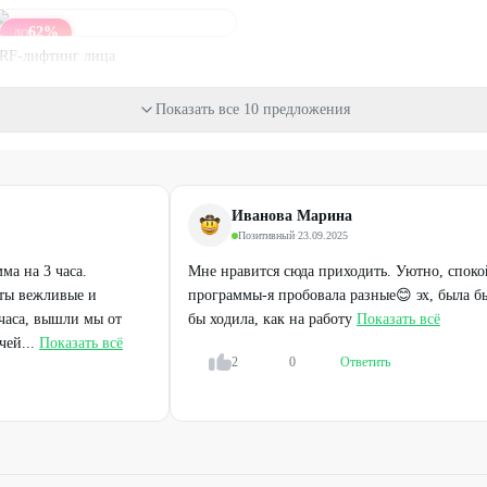
62
%
ДО
RF-лифтинг лица
Показать все 10 предложения
от
700
₽
Иванова Марина
Позитивный
·
23.09.2025
ма на 3 часа.
Мне нравится сюда приходить. Уютно, споко
ты вежливые и
программы-я пробовала разные😊 эх, была б
часа, вышли мы от
бы ходила, как на работу
Показать всё
ей...
Показать всё
2
0
Ответить