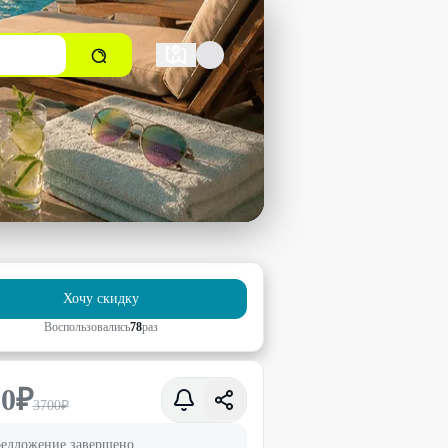
Хочу скидку
Воспользовались
78
раз
00
₽
3700
₽
едложение завершено