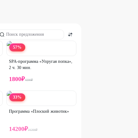
57
%
SPA-программа «Упругая попка»,
2 ч. 30 мин.
1800
₽
4200
₽
33
%
Программа «Плоский животик»
14200
₽
21200
₽