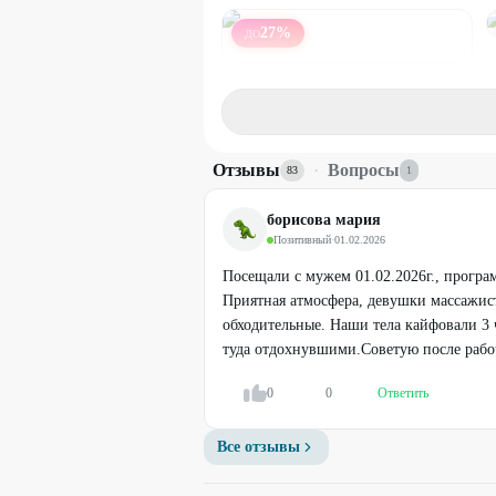
27
%
ДО
Общий или антицеллюлитный
массаж тела
от
4700
₽
Отзывы
·
Вопросы
83
1
борисова мария
Позитивный
·
01.02.2026
Посещали с мужем 01.02.2026г., програм
Приятная атмосфера, девушки массажис
обходительные. Наши тела кайфовали 3 
туда отдохнувшими.Советую после рабоч
0
0
Ответить
Все отзывы