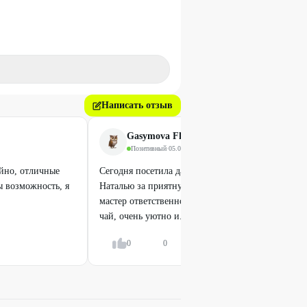
Написать отзыв
Gasymova Flora
Позитивный
·
05.09.2025
йно, отличные
Сегодня посетила данную студию, хочу поблагода
ы возможность, я
Наталью за приятную и комфортную процедуру rf
мастер ответственно подошла к работе👍 после 
чай, очень уютно и...
Показать всё
0
0
Ответить