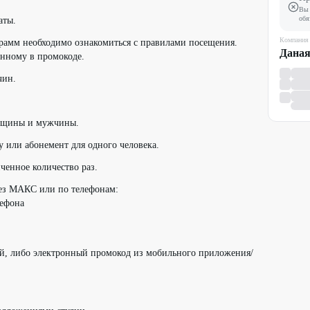
Вы 
обя
аты.
Компания
амм необходимо ознакомиться с правилами посещения.
Дана
анному в промокоде.
чин.
енщины и мужчины.
у или абонемент для одного человека.
ченное количество раз.
рез МАКС или по телефонам:
лефона
ый, либо электронный промокод из мобильного приложения/