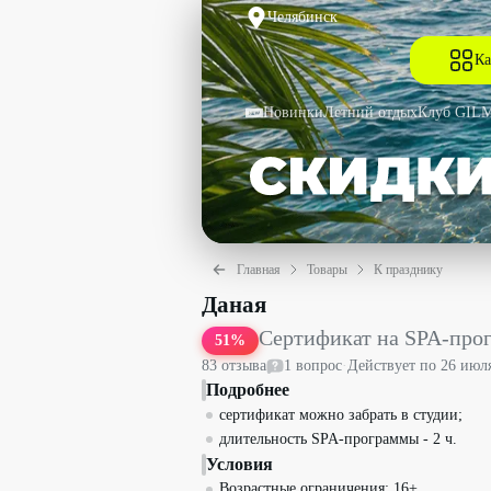
Челябинск
Ка
Новинки
Летний отдых
Клуб GIL
Главная
Товары
К празднику
Сертификат на SPA-программу «Для о
Даная
Сертификат на SPA-про
51
%
83
отзыв
а
1
вопрос
·
Действует по
26 июл
Подробнее
сертификат можно забрать в студии;
длительность SPA-программы - 2 ч.
Условия
Возрастные ограничения: 16+