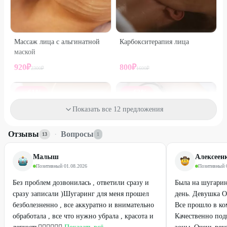
Массаж лица с альгинатной
Карбокситерапия лица
маской
920
₽
800
₽
2300
₽
1600
₽
61
%
62
%
ДО
ДО
Показать все 12 предложения
Отзывы
·
Вопросы
13
1
Малыш
Алексеен
Позитивный
·
01.08.2026
Позитивный
·
Без проблем дозвонилась , ответили сразу и
Была на шугарин
сразу записали )Шугаринг для меня прошел
день. Девушка О
безболезненно , все аккуратно и внимательно
Все прошло в ко
обработала , все что нужно убрала , красота и
Качественно под
Кавитация
Вакуумный массаж