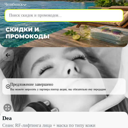
Челябинск
Предложение завершено
Вы можете запросить у партнера повтор акции, мы обязательно ему передадим
Сеанс RF-лифтинга лица + маска по типу кожи со скидкой до 5
Dea
Сеанс RF-лифтинга лица + маска по типу кожи