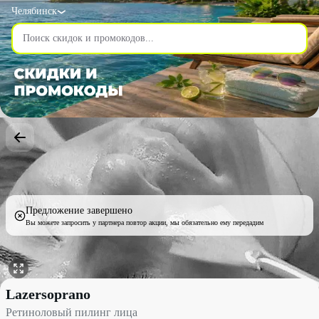
Челябинск
Предложение завершено
Вы можете запросить у партнера повтор акции, мы обязательно ему передадим
Ретиноловый пилинг лица со скидкой 60% - Lazersoprano в Чел
Lazersoprano
Ретиноловый пилинг лица