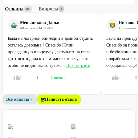
Отзывы
·
Вопросы
100
4
Меньшикова Дарья
Ниязова 
Позитивный
·
14.05.2026
Позитивный
·
Была на лазерной эпиляции в данной студии,
Была на процеду
осталась довольна ! Спасибо Юлии
Спасибо за проц
проведенную процедуру , результат на глаза .
и безболезненно
До этого ходила к трём мастерам результата
проработала все
особо не видно было, тут же...
Показать всё
обращаться ещё!
1
1
Ответить
0
3
Все отзывы
Написать отзыв