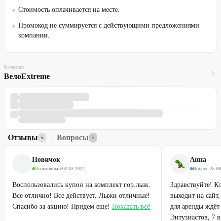
Стоимость оплачивается на месте.
Промокод не суммируется с действующими предложениями
компании.
Компания
ВелоExtreme
Отзывы
·
Вопросы
5
5
Новичок
Анна
Позитивный
·
02.03.2022
Вопрос
·
25.08
Воспользовались купон на комплект гор.лыж.
Здравствуйте! К
Все отлично! Все действует. Лыжи отличные!
выходит на сайт
Спасибо за акцию! Придем еще!
Показать всё
для аренды ждёт 
Энтузиастов, 7 в