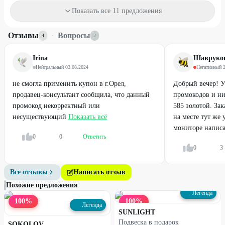
73
%
75
%
ДО
ДО
Показать все 11 предложения
Отзывы
·
Вопросы
4
2
Irina
Шавруков
Нейтральный
·
03.08.2024
Негативный
·
не смогла применить купон в г.Орел,
Добрый вечер! У
продавец-консультант сообщила, что данный
промокодов и ни
промокод некорректный или
585 золотой. Зак
несуществующий
Показать всё
на месте тут же 
Профи
Профи
мониторе написан
0
0
Ответить
Серьги с бриллиантами
Кольца с бриллиантами
0
3
83
%
Все отзывы
Написать отзыв
ДО
Похожие предложения
Легенда
100
%
100
%
Легенда
SUNLIGHT
Подвеска в подарок
SOKOLOV