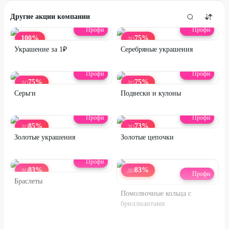
Другие акции компании
Профи
Профи
100
%
75
%
ДО
Украшение за 1₽
Серебряные украшения
Профи
Профи
75
%
75
%
ДО
ДО
Серьги
Подвески и кулоны
Профи
Профи
85
%
73
%
ДО
ДО
Золотые украшения
Золотые цепочки
Профи
83
%
83
%
ДО
ДО
Профи
Браслеты
Помолвочные кольца с
бриллиантами