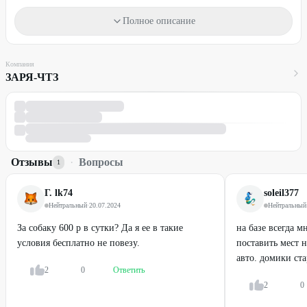
Размещение с домашними животными - 600₽/за 1 сутки. Гости
самостоятельно следят и убирают за животными.
Полное описание
Дети до 3 лет (включительно) размещаются бесплатно (без
предоставления отдельного спального места).
Компания
Время заезда - с 16:00
ЗАРЯ-ЧТЗ
Время выезда - до 13:00
При бронировании необходимо внести оплату в размере 50%
от стоимости со скидкой. Порядок внесения и условия возврата
необходимо уточнить по телефонам, указанным в акции.
Один промокод действует на один заезд.
Отзывы
·
Вопросы
1
Необходимо предварительное бронирование с 10:00-21:00 по
телефону:
Г. lk74
+7 (351) 776-18-02
soleil377
Нейтральный
·
20.07.2024
Нейтральный
Для получения скидки предъявите промокод.
За собаку 600 р в сутки? Да я ее в такие
на базе всегда 
Стоимость оплачивается на месте.
условия бесплатно не повезу.
поставить мест н
авто. домики ста
Промокод не суммируется с другими действующими
2
0
Ответить
предложениями базы отдыха.
2
0