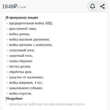
1848
₽
2310
₽
В программу входит
предварительная мойка АВД;
арка пенной лавы;
мойка днища;
мойка высоким давлением;
мойка щетками с шампунем;
сушильный воск;
защитный воск;
сушка обдувом;
чистка дисков;
обработка арок;
средство от насекомых;
мойка ковриков, 4 шт.;
замыливание губками;
мойка порогов.
Подробнее
промокод не действует на дополнительные услуги;
оплата осуществляется через терминал;