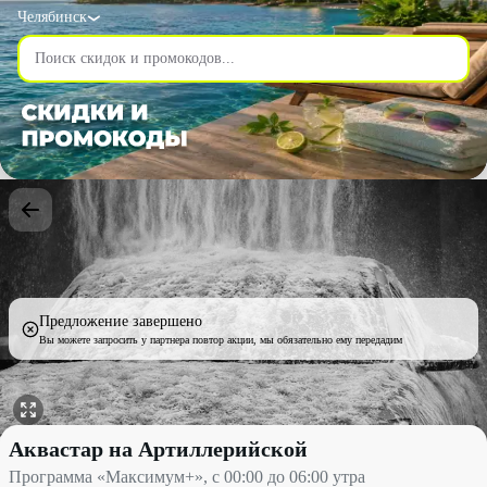
Челябинск
Предложение завершено
Вы можете запросить у партнера повтор акции, мы обязательно ему передадим
Программа «Максимум+», с 00:00 до 06:00 утра со скидкой 20%
Аквастар на Артиллерийской
Программа «Максимум+», с 00:00 до 06:00 утра