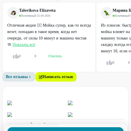
Talovikova Elizaveta
Марина Б
Позитивный
·
25.04.2026
Позитивный
·
Отличная акция 👍🏻 Мойка супер, как-то всегда
Из плюсов: быст
везет, попадаю в такое время, когда нет
мойка влияет на
очереди, от силы 10 минут и машина чистая
машину только зд
🧼
Показать всё
скидку всегда е
минут 10, если о
0
0
Ответить
0
0
Все отзывы
Написать отзыв
для звонков по России - бесплатно
график работы: