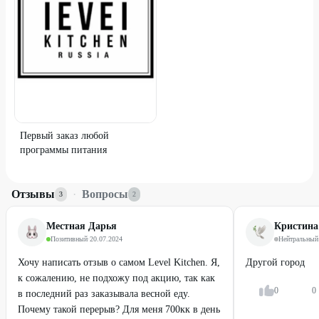
Первый заказ любой
программы питания
Отзывы
·
Вопросы
3
2
Местная Дарья
Кристина
Позитивный
·
20.07.2024
Нейтральный
Хочу написать отзыв о самом Level Kitchen. Я,
Другой город
к сожалению, не подхожу под акцию, так как
0
0
в последний раз заказывала весной еду.
Почему такой перерыв? Для меня 700кк в день