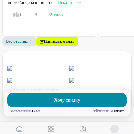
много (анерексии нет, не...
Показать всё
1
0
Ответить
Все отзывы
Написать отзыв
для звонков по России - бесплатно
график работы:
ПН-ПТ с 08:00 до 17:00 (по МСК)
Хочу скидку
Воспользовались
139
раз
Действует по
31 августа