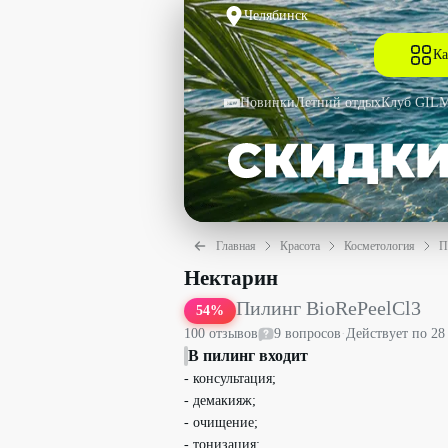
Челябинск
Ка
Новинки
Летний отдых
Клуб GIL
Главная
Красота
Косметология
П
Пилинг BioRePeelCl3 со скидкой 54% 
Нектарин
Пилинг BioRePeelCl3
54
%
100
отзыв
ов
9
вопрос
ов
·
Действует по
28
В пилинг входит
- консультация;
- демакияж;
- очищение;
- тонизация;