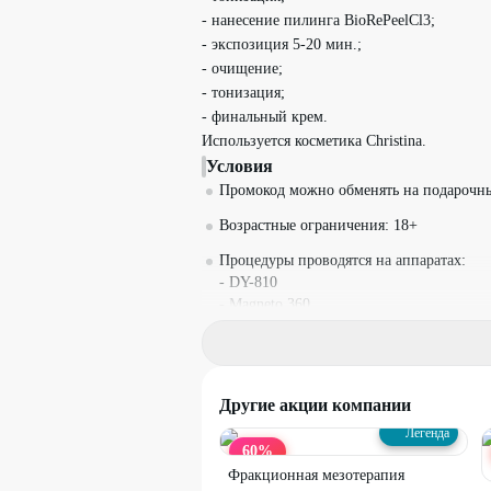
- нанесение пилинга BioRePeelCl3;
- экспозиция 5-20 мин.;
- очищение;
- тонизация;
- финальный крем.
Используется косметика Christina.
Условия
Промокод можно обменять на подарочны
Возрастные ограничения: 18+
Процедуры проводятся на аппаратах:
- DY-810
- Magneto 360.
Материалы входят в стоимость.
Промокод можно использовать неограни
Другие акции компании
Необходима предварительная запись по 
Легенда
Обязательно предъявляйте распечатанн
60
%
приложения, или номер промокода.
Фракционная мезотерапия