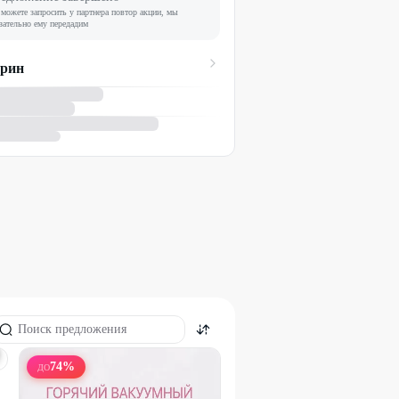
можете запросить у партнера повтор акции, мы
зательно ему передадим
арин
74
%
ДО