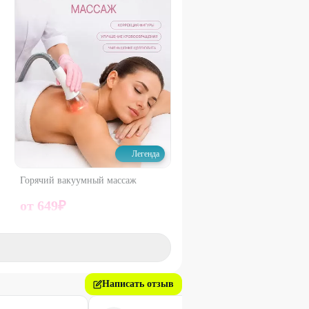
Легенда
Горячий вакуумный массаж
от
649
₽
59
%
ДО
Написать отзыв