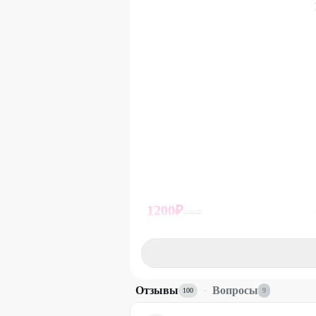
Стоимость оплачивается на месте.
Действует только наличный расчет.
Промокод не суммируется с другими д
ПРЕДУПРЕЖДАЕМ О НЕОБХОДИМО
(СПЕЦИАЛИСТА) ПО ОКАЗЫВАЕМ
1200
₽
3000
₽
74
%
ДО
Отзывы
·
Вопросы
100
9