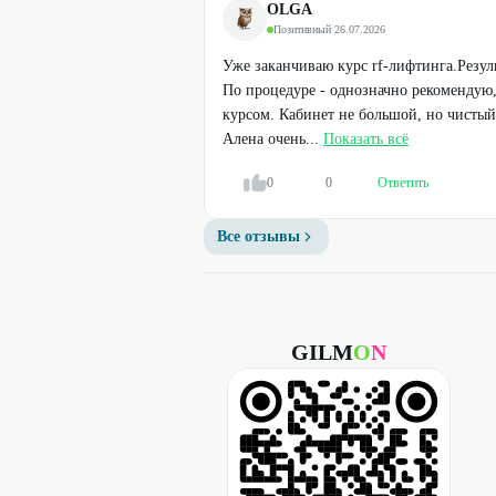
OLGA
Позитивный
·
26.07.2026
Уже заканчиваю курс rf-лифтинга.Резул
По процедуре - однозначно рекомендую
курсом. Кабинет не большой, но чистый
Алена очень...
Показать всё
0
0
Ответить
Легенда
Вибромассаж
Все отзывы
600
₽
GILM
O
N
72
%
ДО