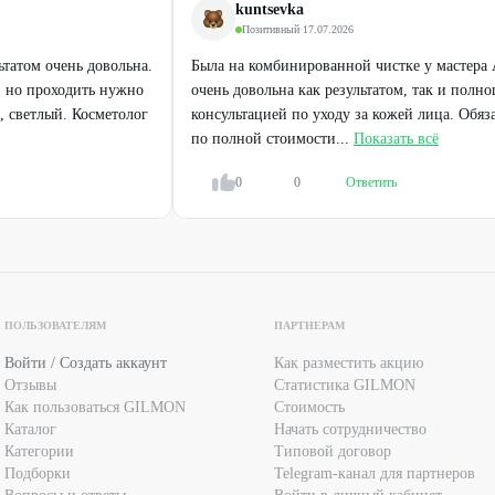
kuntsevka
Позитивный
·
17.07.2026
ьтатом очень довольна.
Была на комбинированной чистке у мастера 
, но проходить нужно
очень довольна как результатом, так и полн
, светлый. Косметолог
консультацией по уходу за кожей лица. Обяз
по полной стоимости...
Показать всё
0
0
Ответить
Легенда
Легенда
Лазерная эпиляция
RF-лифтинг
от
630
₽
ПОЛЬЗОВАТЕЛЯМ
ПАРТНЕРАМ
74
%
52
%
ДО
Войти / Создать аккаунт
Как разместить акцию
Отзывы
Статистика GILMON
Как пользоваться GILMON
Стоимость
Каталог
Начать сотрудничество
Категории
Типовой договор
Подборки
Telegram-канал для партнеров