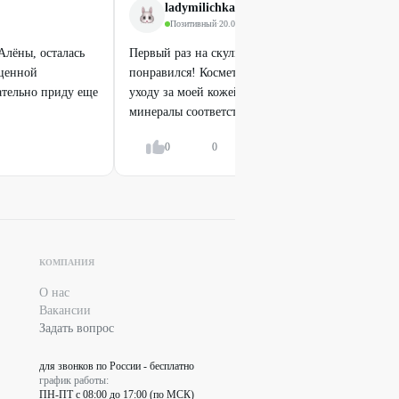
ladymilichka
Позитивный
·
20.03.2026
Алёны, осталась
Первый раз на скульптурном массаже лица, мне 
оценной
понравился! Косметолог предложила мне рекоме
ательно приду еще
уходу за моей кожей, а также рекомендовала вит
минералы соответствующие моим...
Показать всё
0
0
Ответить
Легенда
Чистка лица: комбинированная и
ультразвуковая
от
650
₽
КОМПАНИЯ
78
%
ДО
О нас
Вакансии
Задать вопрос
для звонков по России - бесплатно
график работы:
ПН-ПТ с 08:00 до 17:00 (по МСК)