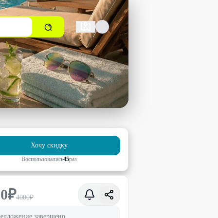
Хочу скидку
Воспользовались
45
раз
50
₽
4000
₽
едложение завершено