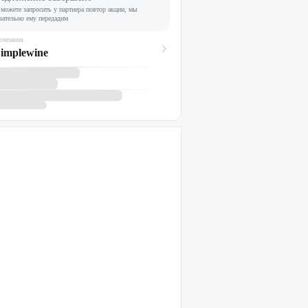
можете запросить у партнера повтор акции, мы
зательно ему передадим
омпания
implewine