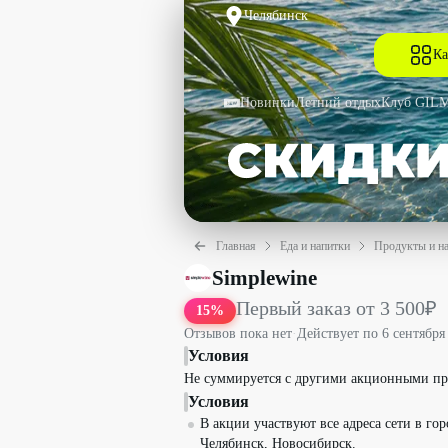
Челябинск
Ка
Новинки
Летний отдых
Клуб GIL
Главная
Еда и напитки
Продукты и н
Первый заказ от 3 500₽ со скидкой 15
Simplewine
Первый заказ от 3 500₽
15
%
Отзывов пока нет
·
Действует по
6 сентября
Условия
Не суммируется с другими акционными п
Условия
В акции участвуют все адреса сети в го
Челябинск, Новосибирск.