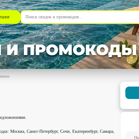
талог
MON
Вопросы и ответы
Для бизнеса
апитки
% - Simplewine в Челябинске
редложениями.
родах: Москва, Санкт-Петербург, Сочи, Екатеринбург, Самара,
Пр