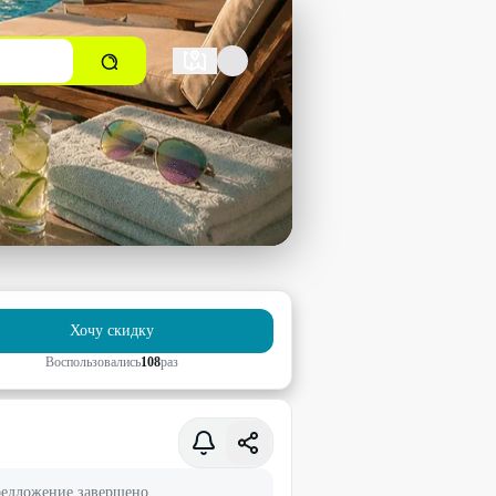
Хочу скидку
Воспользовались
108
раз
едложение завершено