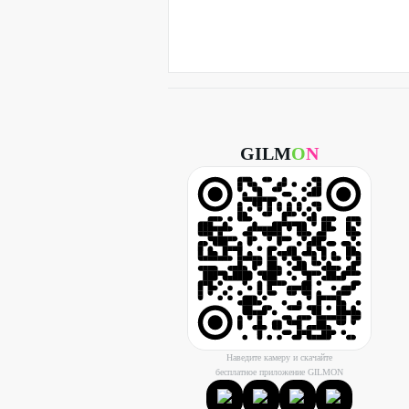
GILM
O
N
Наведите камеру и скачайте
бесплатное приложение GILMON