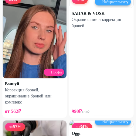
Набирает высоту
SAHAR & VOSK
Окрашивание и коррекция
бровей
Профи
Волнуй
Коррекция бровей,
окрашивание бровей или
комплекс
от
562
₽
990
₽
1700
₽
Набирает высоту
57
%
34
%
ДО
ДО
Oggi