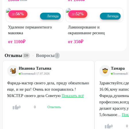
6500
₽
56
%
52
%
ДО
ДО
Легенда
Легенда
Удаление перманентного
Ламинирование и
макияжа
окрашивание ресниц
от
1100
₽
от
350
₽
Отзывы
·
Вопросы
220
2
Иванова Татьяна
Тамара
Позитивный
·
17.07.2026
Позитивный
·
Фарида-мастер своего дела, приду обязательно
Здравствуйте,сд
еще, и не раз! Очень все понравилось !
16.06,хочу напис
МАСТЕР своего дела Советую
Показать всё
Фарида,душевны
профессию,всегд
0
0
Ответить
делают красоту,
5,большое...
Пок
0
0