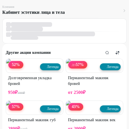
Компания
Кабинет эстетики лица и тела
Другие акции компании
52
%
57
%
ДО
Легенда
Легенда
Долговременная укладка
Перманентный макияж
бровей
бровей
950
₽
от
2500
₽
2000
₽
57
%
43
%
Легенда
Легенда
Перманентный макияж губ
Перманентный макияж век
2800
₽
от
2000
₽