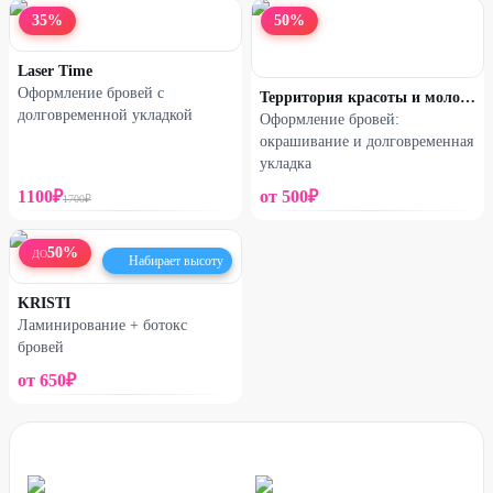
35
%
50
%
Laser Time
Оформление бровей с
Территория красоты и молодости
долговременной укладкой
Оформление бровей:
окрашивание и долговременная
укладка
1100
₽
от
500
₽
1700
₽
50
%
ДО
Набирает высоту
KRISTI
Ламинирование + ботокс
бровей
от
650
₽