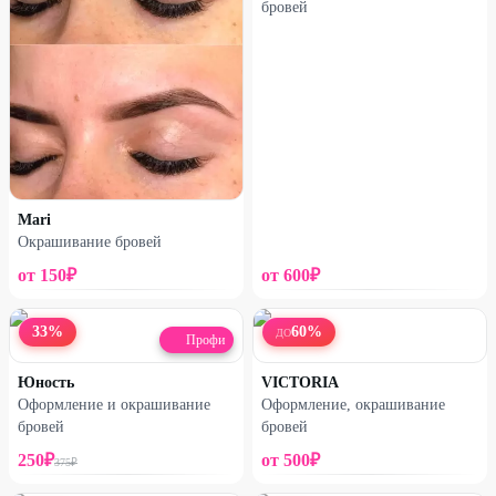
бровей
Mari
Окрашивание бровей
от
150
₽
от
600
₽
33
%
60
%
ДО
Профи
Юность
VICTORIA
Оформление и окрашивание
Оформление, окрашивание
бровей
бровей
250
₽
от
500
₽
375
₽