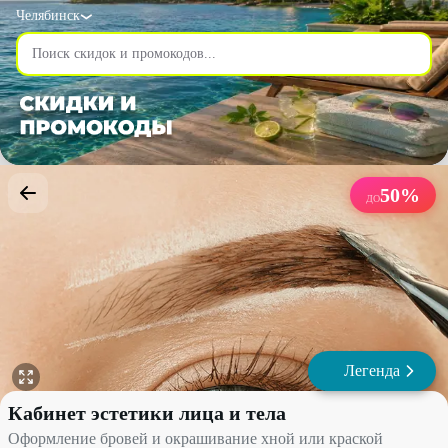
Челябинск
50
%
ДО
Легенда
Оформление бровей и окрашивание хной или краской со скидкой
Кабинет эстетики лица и тела
Оформление бровей и окрашивание хной или краской