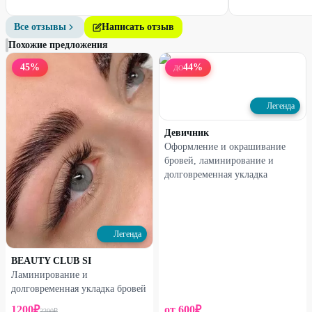
Все отзывы
Написать отзыв
Похожие предложения
45
%
44
%
ДО
Легенда
Девичник
Оформление и окрашивание
бровей, ламинирование и
долговременная укладка
Легенда
BEAUTY CLUB SI
Ламинирование и
долговременная укладка бровей
1200
₽
от
600
₽
2200
₽