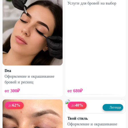
Услуги для бровей на выбор
Dea
Оформление и окрашивание
бровей и ресниц
от
300
₽
от
680
₽
62
%
40
%
ДО
ДО
Легенда
Твой стиль
Оформление и окрашивание