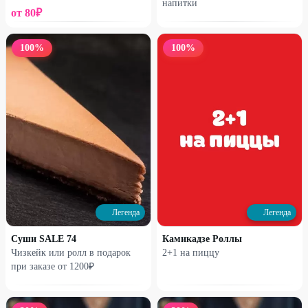
напитки
от
80
₽
100
%
100
%
Легенда
Легенда
Суши SALE 74
Камикадзе Роллы
Чизкейк или ролл в подарок
2+1 на пиццу
при заказе от 1200₽