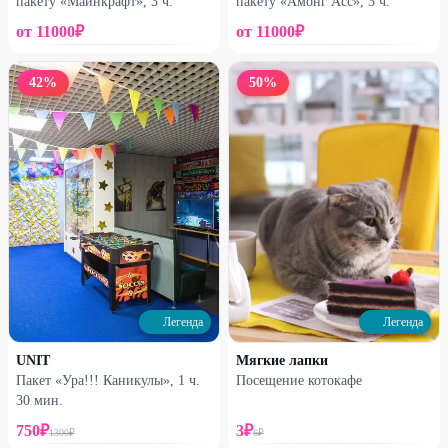
пакету «Майнкрафт», 3 ч.
пакету «Амонг Асс», 3 ч.
от
11000
₽
от
11000
₽
42
%
50
%
Легенда
Легенда
UNIT
Мягкие лапки
Пакет «Ура!!! Каникулы», 1 ч.
Посещение котокафе
30 мин.
750
₽
3
₽
1300
₽
6
₽