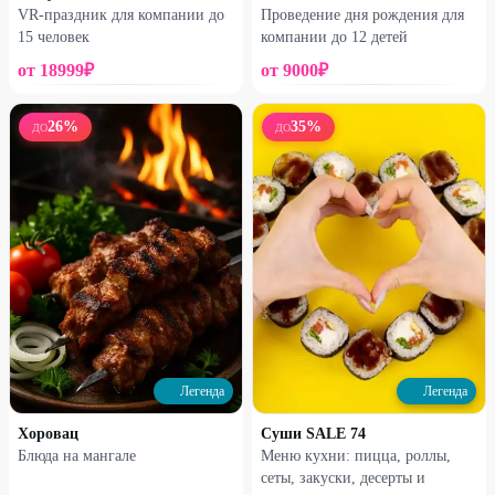
VR-праздник для компании до
Проведение дня рождения для
15 человек
компании до 12 детей
от
18999
₽
от
9000
₽
26
%
35
%
ДО
ДО
Легенда
Легенда
Хоровац
Суши SALE 74
Блюда на мангале
Меню кухни: пицца, роллы,
сеты, закуски, десерты и