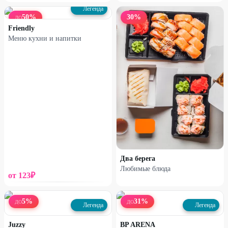
Легенда
50
%
30
%
ДО
Friendly
Меню кухни и напитки
Два берега
Любимые блюда
от
123
₽
5
%
31
%
ДО
ДО
Легенда
Легенда
Juzzy
BP ARENA