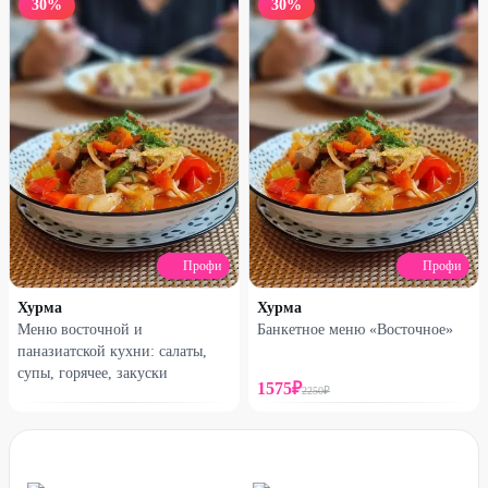
30
%
30
%
Профи
Профи
Хурма
Хурма
Меню восточной и
Банкетное меню «Восточное»
паназиатской кухни: салаты,
супы, горячее, закуски
1575
₽
2250
₽