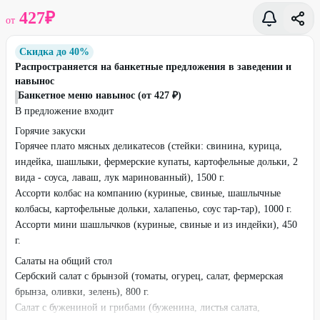
427
₽
от
Скидка до 40%
Распространяется на банкетные предложения в заведении и
навынос
Банкетное меню навынос (от 427 ₽)
В предложение входит
Горячие закуски
Горячее плато мясных деликатесов (стейки: свинина, курица,
индейка, шашлыки, фермерские купаты, картофельные дольки, 2
вида - соуса, лаваш, лук маринованный), 1500 г.
Ассорти колбас на компанию (куриные, свиные, шашлычные
колбасы, картофельные дольки, халапеньо, соус тар-тар), 1000 г.
Ассорти мини шашлычков (куриные, свиные и из индейки), 450
г.
Салаты на общий стол
Сербский салат с брынзой (томаты, огурец, салат, фермерская
брынза, оливки, зелень), 800 г.
Салат с бужениной и грибами (буженина, листья салата,