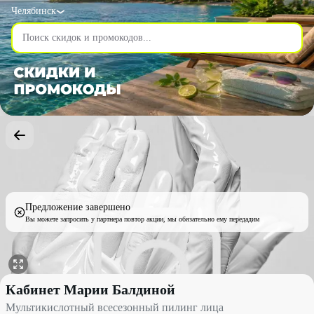
Челябинск
Предложение завершено
Вы можете запросить у партнера повтор акции, мы обязательно ему передадим
Мультикислотный всесезонный пилинг лица со скидкой 50% -
Кабинет Марии Балдиной
Мультикислотный всесезонный пилинг лица