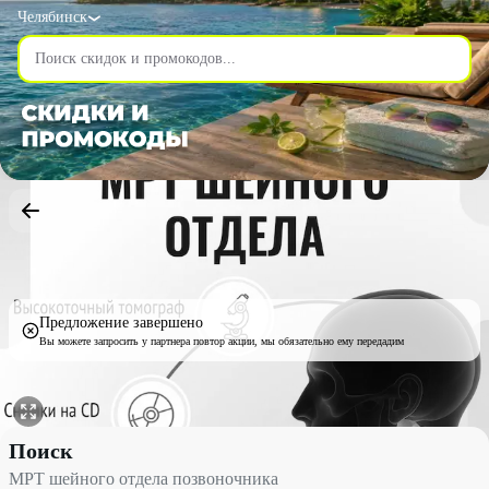
Челябинск
Предложение завершено
Вы можете запросить у партнера повтор акции, мы обязательно ему передадим
МРТ шейного отдела позвоночника со скидкой 10% - Поиск в 
Поиск
МРТ шейного отдела позвоночника