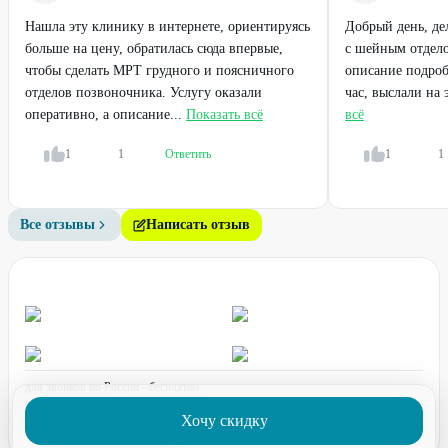
Нашла эту клинику в интернете, ориентируясь
Добрый день, де
больше на цену, обратилась сюда впервые,
с шейным отдело
чтобы сделать МРТ грудного и поясничного
описание подроб
отделов позвоночника. Услугу оказали
час, выслали на
оперативно, а описание...
Показать всё
всё
1
1
Ответить
1
1
Все отзывы
Написать отзыв
для звонков по России - бесплатно
график работы:
ПН-ПТ с 08:00 до 17:00 (по МСК)
Хочу скидку