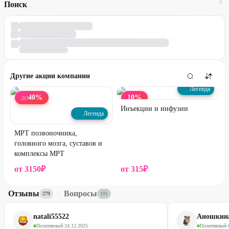
Поиск
Другие акции компании
Легенда
40
%
10
%
ДО
Инъекции и инфузии
Легенда
МРТ позвоночника,
головного мозга, суставов и
комплексы МРТ
от
3150
₽
от
315
₽
Отзывы
·
Вопросы
279
191
natali55522
Аношкин
Позитивный
·
24.12.2025
Позитивный
·