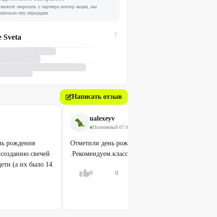
можете запросить у партнера повтор акции, мы
зательно ему передадим
e Sveta
Написать отзыв
ualexeyv
Позитивный
·
07.09.2024
нь рождения
Отметили день рождение в виде мастер класса
о созданию свечей
.Рекомендуем.классно провели время
ети (а их было 14
0
0
Ответить