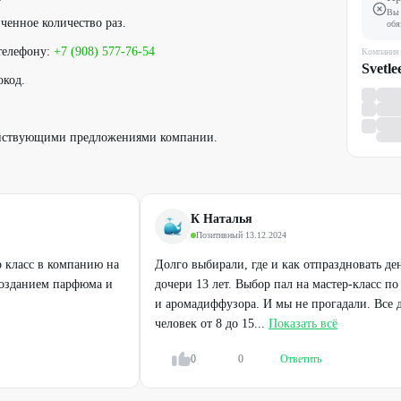
Вы 
ченное количество раз.
обя
телефону:
+7 (908) 577-76-54
Компания
Svetle
окод.
ействующими предложениями компании.
К Наталья
Позитивный
·
13.12.2024
 класс в компанию на
Долго выбирали, где и как отпраздновать де
созданием парфюма и
дочери 13 лет. Выбор пал на мастер-класс п
и аромадиффузора. И мы не прогадали. Все д
человек от 8 до 15...
Показать всё
0
0
Ответить