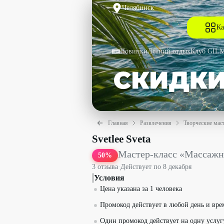
Челябинск
Ка
Новинки
Летний отдых
Клуб GIL
Главная
Развлечения
Творческие мас
Мастер-класс «Массажная свеча + авто
Svetlee Sveta
Мастер-класс «Массажна
50
%
3
отзыв
а
·
Действует по
8 декабря
Условия
Цена указана за 1 человека
Промокод действует в любой день и вре
Один промокод действует на одну услуг