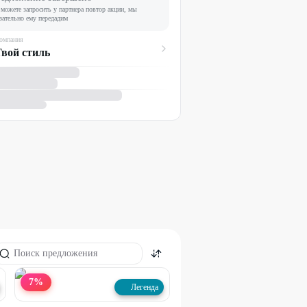
можете запросить у партнера повтор акции, мы
зательно ему передадим
омпания
вой стиль
7
%
Легенда