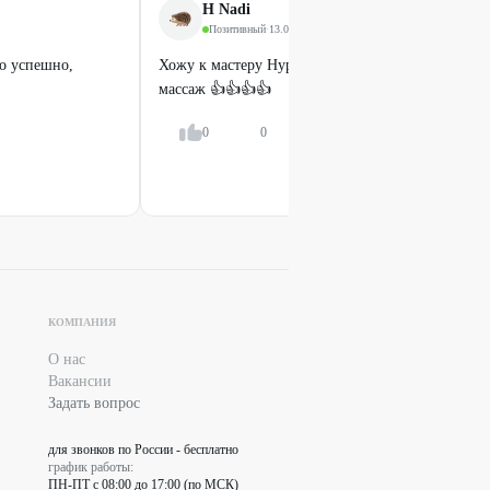
от
1000
₽
Н Nadi
Позитивный
·
13.04.2024
о успешно,
Хожу к мастеру Нурия. Безумно нравится! Ант
42
%
ДО
массаж 👍👍👍👍
0
0
Ответить
КОМПАНИЯ
О нас
Легенда
Вакансии
Задать вопрос
Лазерная эпиляция подмышечных
впадин, рук или ног полностью
для звонков по России - бесплатно
график работы:
от
345
₽
ПН-ПТ с 08:00 до 17:00 (по МСК)