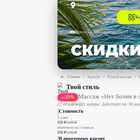
Челябинск
Ка
Новинки
Летний отдых
Клуб GIL
Главная
Красота
Ручной массаж
Массаж «Нет болям в спине» со скидк
Твой стиль
Массаж «Нет болям в 
23
%
ДО
12
отзыв
ов
1
вопрос
·
Действует по
30 ию
Стоимость
1 сеанс
950 ₽
1100 ₽
абонемент на 5 сеансов
850 ₽
1100 ₽
В программу входит