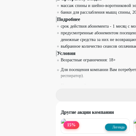
массаж спины и шейно-воротниковой зо
банки для расслабления мышц спины, 2
Подробнее
срок действия абонемента - 1 месяц с м
предусмотренные абонементом посещени
денежные средства за них не возвращаю
выбранное количество сеансов оплачива
Условия
Возрастные ограничения: 18+
Для посещения компании Вам потребует
респиратор).
Промокод действует только для женщин
Ограничение по весу - 100 кг.
Администрация салона оставляет за соб
заболеваниями.
Другие акции компании
Если участник акции не предупреждает о
15
%
считается использованным.
Легенда