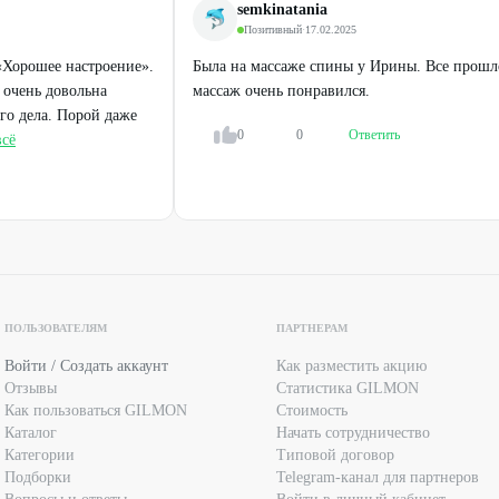
1100
₽
semkinatania
от
340
₽
1600
₽
Позитивный
·
17.02.2025
сьба производить оплату наличными.
«Хорошее настроение».
Была на массаже спины у Ирины. Все прошл
30
%
57
%
ДО
ДО
ействующими предложениями салона.
 очень довольна
массаж очень понравился.
го дела. Порой даже
СТИ ПОЛУЧЕНИЯ КОНСУЛЬТАЦИИ У ВРАЧА-
0
0
Ответить
всё
М УСЛУГАМ И ПРОТИВОПОКАЗАНИЯМ.
ПОЛЬЗОВАТЕЛЯМ
ПАРТНЕРАМ
Войти / Создать аккаунт
Как разместить акцию
Легенда
Легенда
Отзывы
Статистика GILMON
Как пользоваться GILMON
Стоимость
Массаж тела: классический, ног и
Миостимуляция, прессотерапия и
Каталог
Начать сотрудничество
стоп, антицеллюлитный
кавитация
Категории
Типовой договор
Подборки
Telegram-канал для партнеров
от
400
₽
от
400
₽