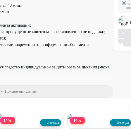
Вы 
ны, 40 мин.;
обя
0 мин.
К
Т
омента активации;
я, пропущенные клиентом - восстановлению не подлежат,
тся;
ется единовременно, при оформлении абонемента;
ся средство индивидуальной защиты органов дыхания (маска,
.
Полное описание
ой право отказать в обслуживании клиентов с кожными
б отмене своего визита за 24 ч. до времени записи, промокод
14
%
14
%
Легенда
Легенда