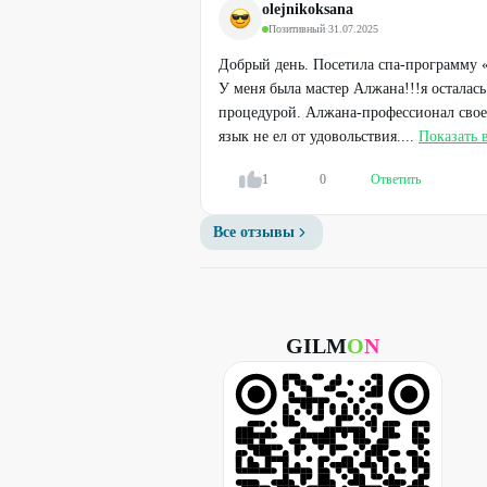
1300
olejnikoksana
₽
Стоимость оплачивается на месте.
1900
₽
Позитивный
·
31.07.2025
В связи с перебоями сотовой связи про
Добрый день. Посетила спа-программу 
60
%
ДО
Промокод не суммируется с другими д
У меня была мастер Алжана!!!я осталась
процедурой. Алжана-профессионал свое
ПРЕДУПРЕЖДАЕМ О НЕОБХОДИМО
язык не ел от удовольствия....
Показать 
СПЕЦИАЛИСТА ПО ОКАЗЫВАЕМЫ
1
0
Ответить
Все отзывы
GILM
O
N
Легенда
RF-лифтинг лица, элос-терапия,
мезотерапия и массаж лица
сферами
от
200
₽