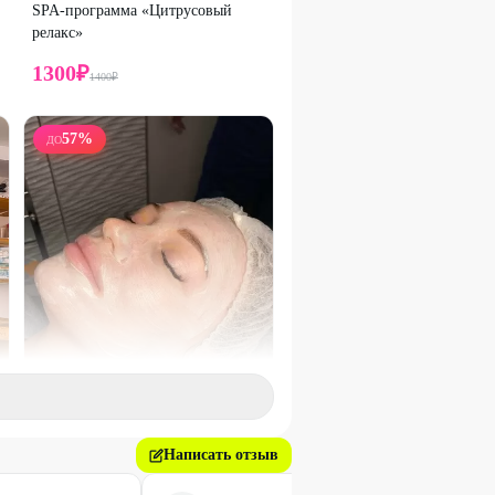
SPA-программа «Цитрусовый
релакс»
1300
₽
1400
₽
57
%
ДО
Легенда
Написать отзыв
Пилинги и чистки лица