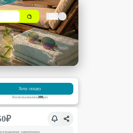
Хочу скидку
Воспользовались
300
раз
50
₽
едложение завершено