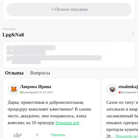
при оформлении абонемента;
предусмотренные абонементом посещения, пропущенные
Полное описание
клиентом - восстановлению не подлежат, денежные средства за
них не возвращаются;
при утере абонемента, купленного по акции, восстановление
Компания
Lpg&Nail
производится.
Условия
Возрастные ограничения: 18+
Материалы входят в стоимость.
Услуги по акции оказывают мастера.
Отзывы
·
Вопросы
Один промокод действует на одну услугу или абонемент для
одного человека.
Лаврова Ирина
etoalenka
Позитивный
·
26.10.2023
Негативный
·
Промокод можно использовать неограниченное количество раз.
Дарья, приветливая и доброжелательная,
Салон по типу/ 
При записи обязательно сообщите, что Вы по промокоду
процедуру выполняет качественно! В салоне
затолкали в ква
Gilmon и назовите номер промокода.
чисто, аккуратно, мне понравилось, взяла
захламленный ба
Необходима предварительная запись по телефону
+7 (951) 241-
комплекс на 10 проуедур
Показать всё
никаких однораз
60-60
протерли кушетк
0
0
Ответить
20...
Показать вс