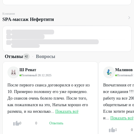
Компания
SPA-массаж Нефертити
Отзывы
·
Вопросы
42
Ш Ренат
Малинов 
Позитивный
·
28.12.2025
Позитивный
·
После первого сеанса договорился о курсе из
Впечатления от 
10. Примерно половину его уже проведено.
все ожидания !!
До сеансов очень болело плечо. После того,
работу на все 2
как пожаловался на это, Наталья хорошо его
общительные и о
размяла, и на несколько...
Показать всё
Если хотите реал
и...
Показать всё
0
0
Ответить
1
0