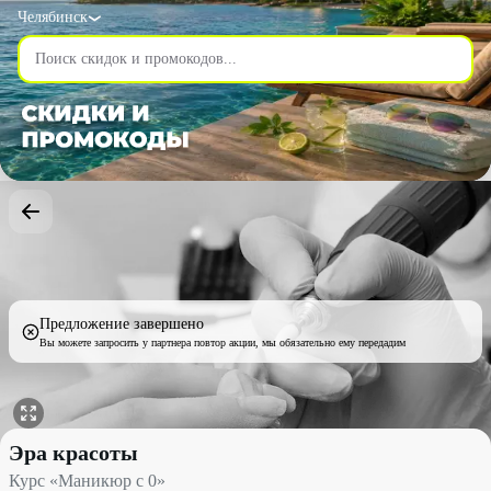
Челябинск
Предложение завершено
Вы можете запросить у партнера повтор акции, мы обязательно ему передадим
Курс «Маникюр с 0» со скидкой 33% - Эра красоты в Челябинс
Эра красоты
Курс «Маникюр с 0»