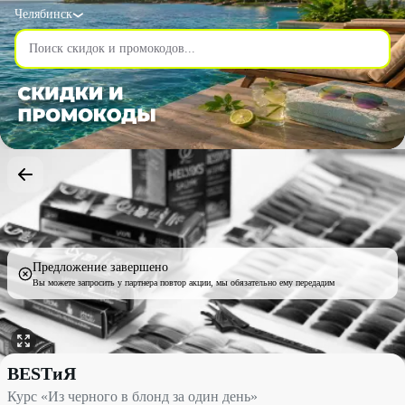
Челябинск
Предложение завершено
Вы можете запросить у партнера повтор акции, мы обязательно ему передадим
Курс «Из черного в блонд за один день» со скидкой 20% - BES
BESTиЯ
Курс «Из черного в блонд за один день»