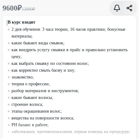
9600
₽
12000
₽
В курс входит
2 дня обучения: 3 часа теории, 16 часов практики; бонусные
материалы;
какие бывают виды смывок;
как внедрить услугу смывки в прайс и правильно установить
цену;
как выбрать смывку по состоянию волос;
как корректно смыть басму и хну;
знакомство;
теория о профессии;
разбор материалов и инструментов;
какие бывают волосы;
строение волоса;
этапы окрашивания волос;
вещества на поверхности волоса;
PH баланс в работе;
заболевания, противопоказания, первая помощь на процедуре;
разделение по зонам;