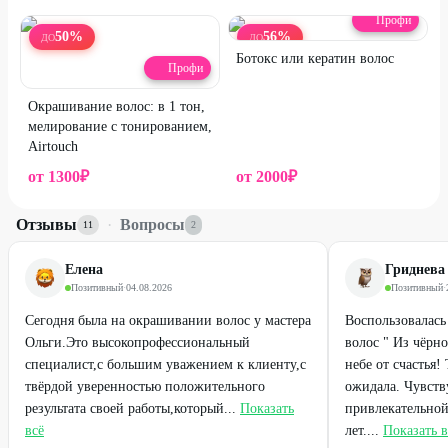
Профи
50
%
56
%
ДО
ДО
Ботокс или кератин волос
Профи
Окрашивание волос: в 1 тон,
мелирование с тонированием,
Airtouch
от
1300
₽
от
2000
₽
Отзывы
·
Вопросы
11
2
Елена
Гриднева
Позитивный
·
04.08.2026
Позитивный
·
Сегодня была на окрашивании волос у мастера
Воспользовалась
Ольги.Это высокопрофессиональный
волос " Из чёрно
специалист,с большим уважением к клиенту,с
небе от счастья!
твёрдой уверенностью положительного
ожидала. Чувств
результата своей работы,который...
Показать
привлекательной,
всё
лет....
Показать в