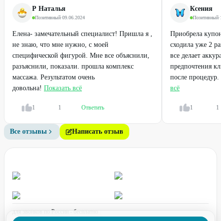
Р Наталья
Ксения
Позитивный
·
09.06.2024
Позитивный
·
Елена- замечательный специалист! Пришла я ,
Приобрела купо
не знаю, что мне нужно, с моей
сходила уже 2 ра
специфической фигурой. Мне все объяснили,
все делает аккур
разъяснили, показали. прошла комплекс
предпочтения к
массажа. Результатом очень
после процедур. 
довольна!
Показать всё
всё
1
1
Ответить
1
1
Все отзывы
Написать отзыв
для звонков по России - бесплатно
график работы: