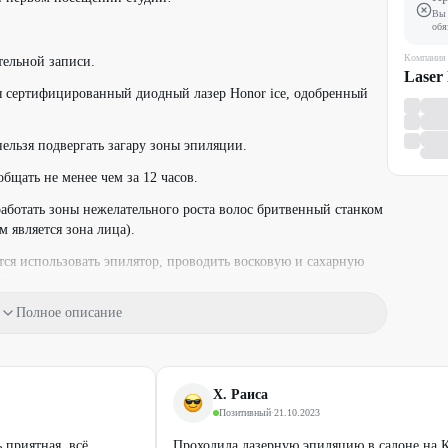
Вы 
обя
Компания
тельной записи.
Laser 
я сертифицированный диодный лазер Honor ice, одобренный
нельзя подвергать загару зоны эпиляции.
бщать не менее чем за 12 часов.
работать зоны нежелательного роста волос бритвенный станком
 является зона лица).
тся использовать эпилятор, проводить восковую и сахарную
етом.
Полное описание
 для одного человека.
пись
или запись по телефону:
Х. Раиса
Позитивный
·
21.10.2023
 приятная, всё
Проходила лазерную эпиляцию в салоне на 