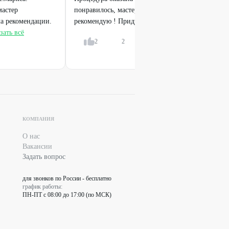
мастер
понравилось, мастер Кристина - грамотный специ
ла рекомендации.
рекомендую ! Приду ещё :) Спасибо большое !
По
зать всё
2
2
Ответить
КОМПАНИЯ
О нас
Вакансии
Задать вопрос
для звонков по России - бесплатно
график работы:
ПН-ПТ с 08:00 до 17:00 (по МСК)