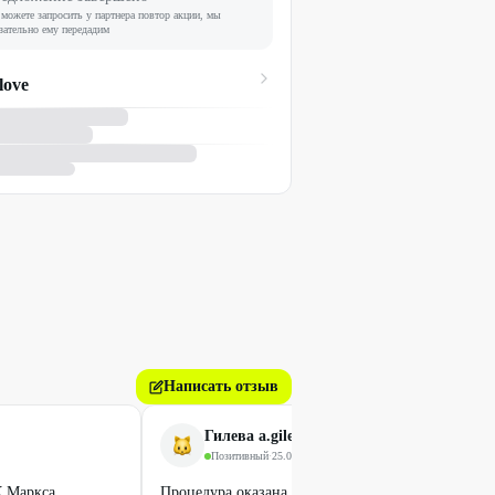
можете запросить у партнера повтор акции, мы
зательно ему передадим
love
Написать отзыв
Гилева a.gileva
Позитивный
·
25.01.2023
К.Маркса.
Процедура оказана качественно , несмотря что ку