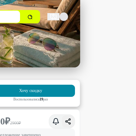
Хочу скидку
Воспользовались
19
раз
90
₽
2900
₽
едложение завершено