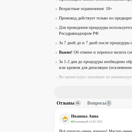
Возрастные ограничения: 18+
Промокод действует только по предвари
Для проведения процедуры используетс
Росздравнадзором РФ.
За 7 дней до и 7 дней после процедуры 
Важно!
Об отмене и переносе визита соо
За 1-2 дня до процедуры необходимо об
или кремом для депиляции (исключением
Во время курса эпиляции не рекомендуе
эпиляцию, а также удалять волосы пинц
Материалы входят в стоимость.
Один промокод действует на одну услугу
Отзывы
·
Вопросы
65
6
Необходима предварительная
онлайн-за
Иванова Анна
+7 (999) 582-99-49
Позитивный
·
13.05.2025
+7 (982) 277-38-38
Всё прошло очень хорошо! Мастер очень