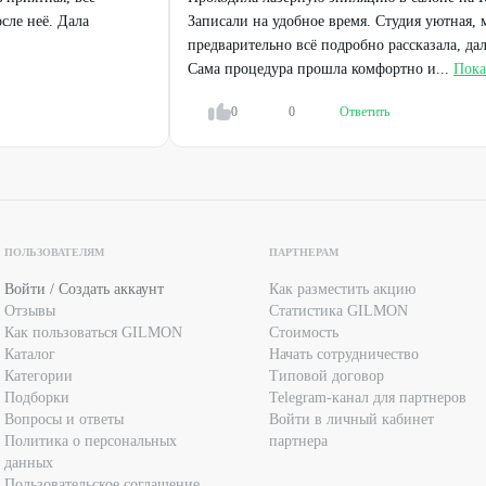
окод.
сле неё. Дала
Записали на удобное время. Студия уютная, 
предварительно всё подробно рассказала, да
Сама процедура прошла комфортно и...
Пока
ействующими предложениями салона.
СТИ ПОЛУЧЕНИЯ КОНСУЛЬТАЦИИ У ВРАЧА-
0
0
Ответить
М УСЛУГАМ И ПРОТИВОПОКАЗАНИЯМИ.
ПОЛЬЗОВАТЕЛЯМ
ПАРТНЕРАМ
Войти / Создать аккаунт
Как разместить акцию
Отзывы
Статистика GILMON
Как пользоваться GILMON
Стоимость
Каталог
Начать сотрудничество
Категории
Типовой договор
Подборки
Telegram-канал для партнеров
Вопросы и ответы
Войти в личный кабинет
Политика о персональных
партнера
данных
Пользовательское соглашение