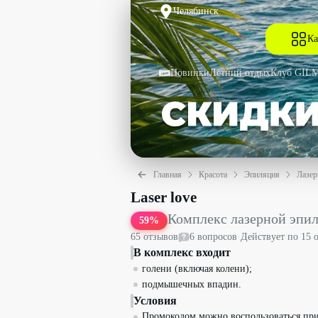
Челябинск
Ка
Новинки
Летний отдых
Клуб GIL
Главная
Красота
Эпиляция
Лазер
Комплекс лазерной эпиляции «Классич
Laser love
Комплекс лазерной эпи
59
%
65
отзыв
ов
6
вопрос
ов
·
Действует по
15 
В комплекс входит
голени (включая колени);
подмышечных впадин.
Условия
Промокодом можно воспользоваться пр