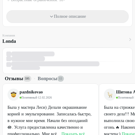
Материалы входят в стоимость.
Полное описание
Услуги по акции оказывают мастера.
Один промокод действует на одну услугу для одного человека.
Компания
Необходима предварительная запись по телефонам:
Londa
+7 (919) 335-63-54
(Telegram) - Олеся (парикмахерские услуги)
+7 (951) 777-59-14
(Telegram, Max) - Леся (парикмахерские
услуги)
Обязательно предъявляйте распечатанный или электронный
промокод из мобильной версии/приложения, или номер
Отзывы
промокода.
·
Вопросы
595
15
Стоимость оплачивается на месте.
pazdnikovao
Шитова 
Промокод не суммируется с другими действующими
Позитивный
·
12.02.2026
Позитивный
·
предложениями салона.
Была у мастера Леси) Делали окрашивание
Была на стрижке
ПРЕДУПРЕЖДАЕМ О НЕОБХОДИМОСТИ ПОЛУЧЕНИЯ
корней и эмульгирование. Записалась быстро,
своего дела!!! М
КОНСУЛЬТАЦИИ У ВРАЧА-СПЕЦИАЛИСТА ПО
в нужное мне время. Начали без опозданий
выполнила свою 
ОКАЗЫВАЕМЫМ УСЛУГАМ И
🪷. Услуга предоставленна качественно и
огонь.🔥 Наконе
ПРОТИВОПОКАЗАНИЯМ.
профессионально. Мне всё...
Показать всё
мастера:)
Показа