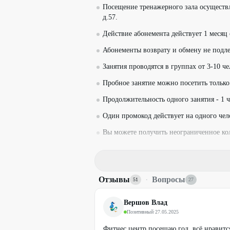
Посещение тренажерного зала осуществля
д.57.
Действие абонемента действует 1 месяц
Абонементы возврату и обмену не подлеж
Занятия проводятся в группах от 3-10 че
Пробное занятие можно посетить только
Продолжительность одного занятия - 1 ч
Один промокод действует на одного чел
Вы можете получить неограниченное ко
Вы можете использовать один промокод 
Необходима предварительная запись по 
+7 (351) 250-00-29
- ул. Гагарина, д.51
Отзывы
·
Вопросы
51
27
+7 (351) 215-00-29
- ул. Чайковского, д.
+7 (351) 522-00-29
- ул. Блюхера, д.57
Вершов Влад
+7 (912) 405-79-54
- руководитель - ваш
Позитивный
·
27.05.2025
Для получения скидки предъявите пром
Фитнес центр посещаю год, всё нравитс