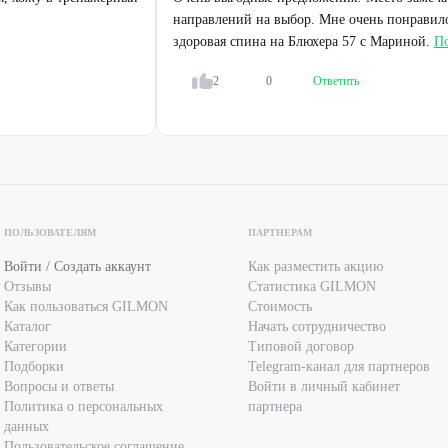
направлений на выбор. Мне очень понравило
здоровая спина на Блюхера 57 с Мариной.
По
ействующими предложениями фитнес-клуба.
СТИ ПОЛУЧЕНИЯ КОНСУЛЬТАЦИИ У ВРАЧА
2
0
Ответить
ЫМ УСЛУГАМ И ПРОТИВОПОКАЗАНИЯМ.
ПОЛЬЗОВАТЕЛЯМ
ПАРТНЕРАМ
Войти / Создать аккаунт
Как разместить акцию
Отзывы
Статистика GILMON
Как пользоваться GILMON
Стоимость
Каталог
Начать сотрудничество
Категории
Типовой договор
Подборки
Telegram-канал для партнеров
Вопросы и ответы
Войти в личный кабинет
Политика о персональных
партнера
данных
Пользовательское соглашение