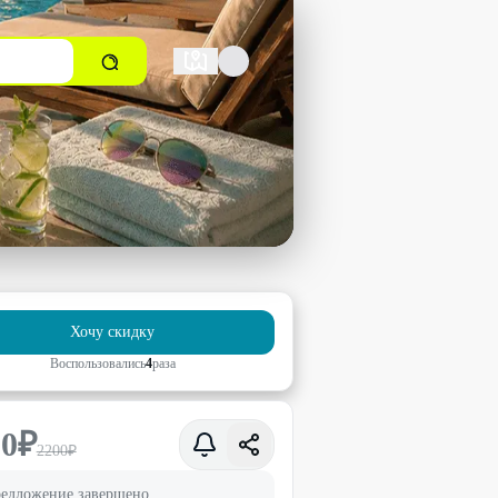
Хочу скидку
Воспользовались
4
раз
а
00
₽
2200
₽
едложение завершено