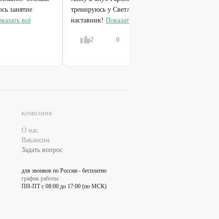
сь занятие
тренируюсь у Светланы Пономаревой, она отлич
казать всё
наставник!
Показать всё
2
0
Ответить
КОМПАНИЯ
О нас
Вакансии
Задать вопрос
для звонков по России - бесплатно
график работы:
ПН-ПТ с 08:00 до 17:00 (по МСК)