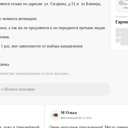
ется только по адресам: ул. Гагарина, д.51 и ул.Блюхера,
Вы 
обя
Компания
 с момента активации.
Гарм
ат, а так же не продляются и не передаются третьим лицам.
ловек.
 1 раз, вне зависимости от выбора направления
.
овека.
личество промокодовна услуги массажа.
на пробное занятие и один промокод на абонемент.
Полное описание
телефону:
171/1
М Ольга
и замечания и предложения
Позитивный
·
06.12.2024
окод.
я, хожу в тренажёрный
Очень выгодные предложения! Место замеча