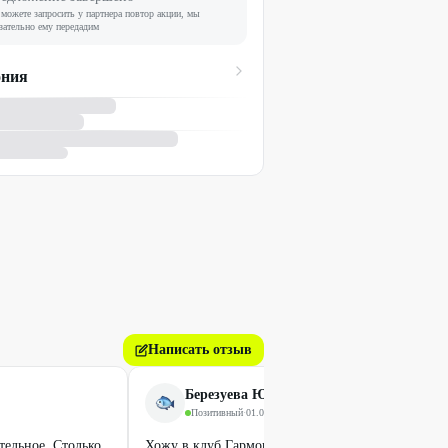
можете запросить у партнера повтор акции, мы
зательно ему передадим
ония
Написать отзыв
Березуева Юлия
Позитивный
·
01.05.2024
тельное. Столько
Хожу в клуб Гармония почти год! Мне всё очень 