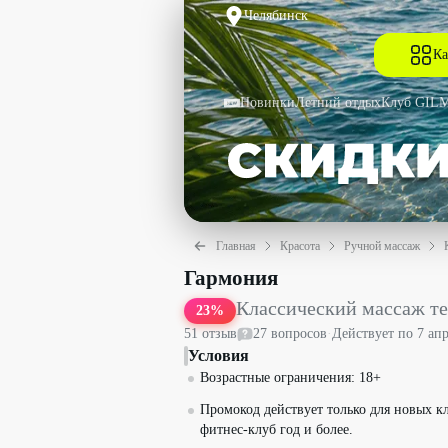
Челябинск
Ка
Новинки
Летний отдых
Клуб GIL
Главная
Красота
Ручной массаж
Классический массаж тела, 45 мин. с
Гармония
Классический массаж те
23
%
51
отзыв
27
вопрос
ов
·
Действует по
7 ап
Условия
Возрастные ограничения: 18+
Промокод действует только для новых кл
фитнес-клуб год и более.