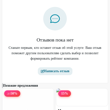
Отзывов пока нет
Фитнес-браслет XIAOMI
Наушники XIAOMI Redmi
Smart Band 9 Pro черный
Станьте первым, кто оставит отзыв об этой услуге. Ваш отзыв
Buds 5 белые
поможет другим пользователям сделать выбор и позволит
формировать рейтинг компании.
42
%
42
%
Написать отзыв
Похожие предложения
50
%
15
%
ДО