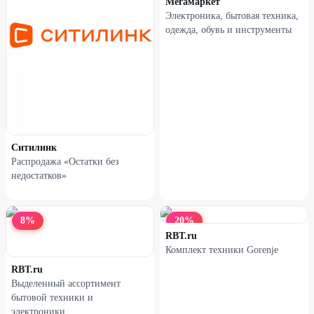
Мегамаркет
Электроника, бытовая техника,
одежда, обувь и инструменты
Наушники XIAOMI Redmi
Наушники XIAOMI Redmi
Buds 5 черные
Buds 5 голубые
38
%
38
%
Ситилинк
Распродажа «Остатки без
недостатков»
8
%
20
%
RBT.ru
Комплект техники Gorenje
RBT.ru
Выделенный ассортимент
Наушники XIAOMI Redmi
Наушники XIAOMI Redmi
бытовой техники и
Buds 6 Active белые
Buds 6 Active черные
электроники