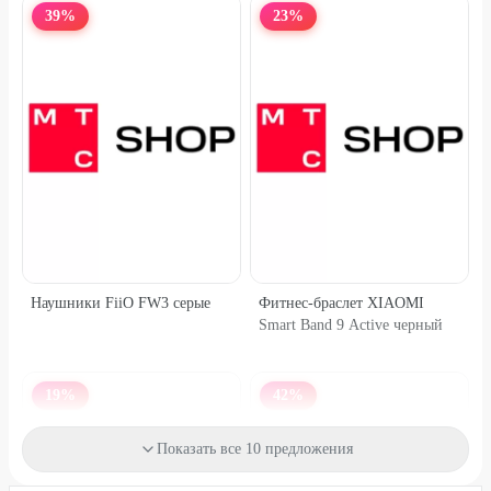
39
%
23
%
Наушники FiiO FW3 серые
Фитнес-браслет XIAOMI
Smart Band 9 Active черный
19
%
42
%
Показать все 10 предложения