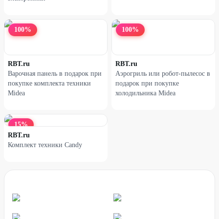
38
%
25
%
100
%
100
%
RBT.ru
RBT.ru
Варочная панель в подарок при
Аэрогриль или робот-пылесос в
покупке комплекта техники
подарок при покупке
Midea
холодильника Midea
15
%
RBT.ru
Комплект техники Candy
Наушники XIAOMI Redmi
Наушники XIAOMI Redmi
Buds 6 Active голубые
Buds 6 Lite белые