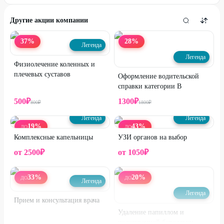
Другие акции компании
37
%
28
%
Легенда
Легенда
Физиолечение коленных и
плечевых суставов
Оформление водительской
справки категории В
500
₽
1300
₽
800
₽
1800
₽
Легенда
Легенда
19
%
43
%
ДО
ДО
Комплексные капельницы
УЗИ органов на выбор
от
2500
₽
от
1050
₽
33
%
20
%
ДО
ДО
Легенда
Легенда
Прием и консультация врача
Удаление папиллом и
подошвенной бородавки