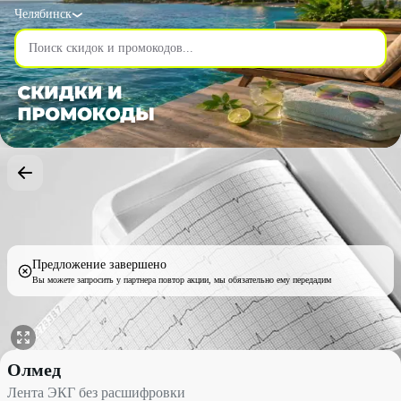
Челябинск
Предложение завершено
Вы можете запросить у партнера повтор акции, мы обязательно ему передадим
Лента ЭКГ без расшифровки со скидкой 33% - Олмед в Челяби
Олмед
Лента ЭКГ без расшифровки