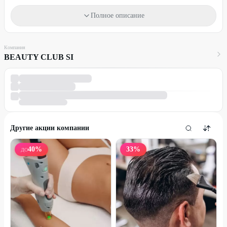
Материалы входят в стоимость.
Полное описание
Услуги по акции оказывают мастера.
Один промокод действует на одну услугу для одного человека.
Компания
Промокод можно использовать неограниченное количество раз.
BEAUTY CLUB SI
Необходима предварительная запись через звонок по
телефонам или сообщение в TG (при записи необходимо
указать о наличие промокода GILMON, для применения
стоимости):
- 40-летия Победы, д. 33 -
+7 (922) 235-40-48
;
- Сони Кривой, д. 42 -
+7 (922) 737-24-34
;
- Бейвеля, д. 6 -
+7 (904) 309-20-07
;
Другие акции компании
- Труда, д. 174 -
+7 (919) 331-49-49
.
40
%
33
%
ДО
Для получения скидки предъявите промокод.
Стоимость оплачивается на месте.
Промокод не суммируется с другими действующими
предложениями салона.
ПРЕДУПРЕЖДАЕМ О НЕОБХОДИМОСТИ ПОЛУЧЕНИЯ
КОНСУЛЬТАЦИИ У ВРАЧА (СПЕЦИАЛИСТА) ПО