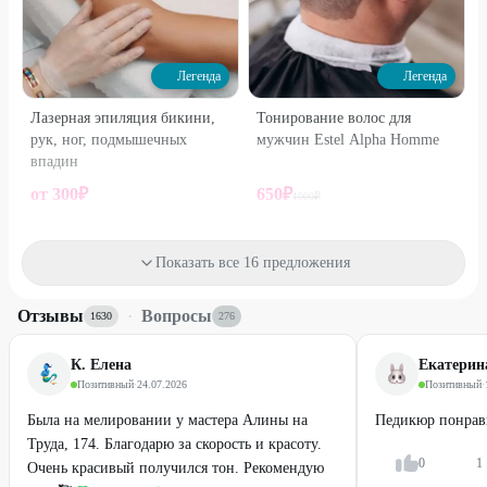
ОКАЗЫВАЕМЫМ УСЛУГАМ И
ПРОТИВОПОКАЗАНИЯМ.
Легенда
Легенда
Лазерная эпиляция бикини,
Тонирование волос для
рук, ног, подмышечных
мужчин Estel Alpha Homme
впадин
от
300
₽
650
₽
1000
₽
40
%
40
%
ДО
Показать все 16 предложения
Отзывы
·
Вопросы
1630
276
К. Елена
Екатерин
Позитивный
·
24.07.2026
Позитивный
·
Была на мелировании у мастера Алины на
Педикюр понрав
Труда, 174. Благодарю за скорость и красоту.
0
1
Очень красивый получился тон. Рекомендую