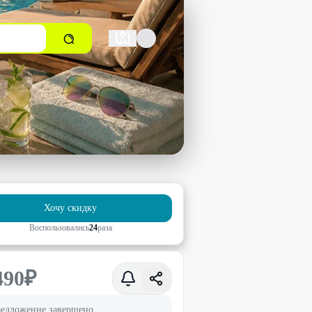
Хочу скидку
Воспользовались
24
раз
а
490
₽
едложение завершено