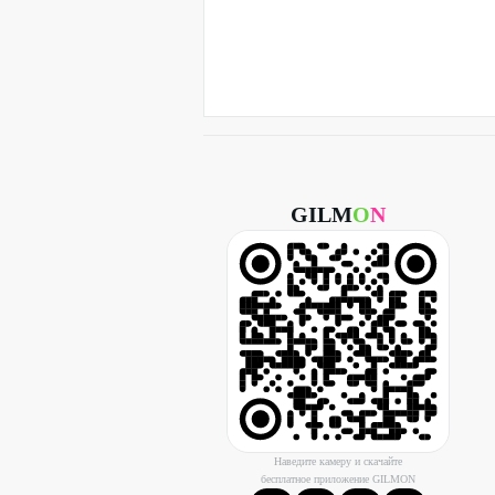
GILM
O
N
Наведите камеру и скачайте
бесплатное приложение GILMON