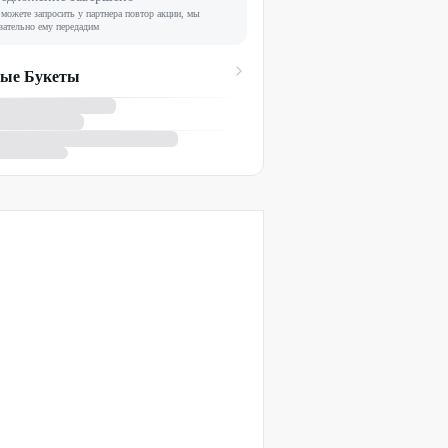
можете запросить у партнера повтор акции, мы
зательно ему передадим
ые Букеты