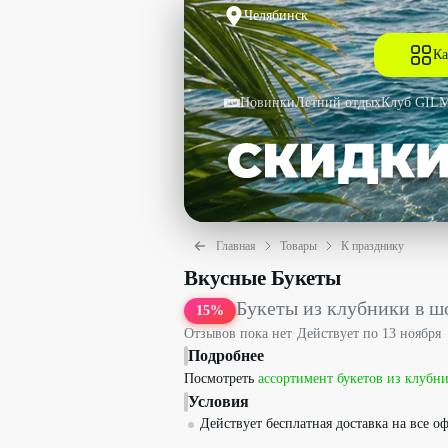
Челябинск
Ка
Новинки
Летний отдых
Клуб GIL
Главная
Товары
К празднику
Букеты из клубники в шоколаде со ск
Вкусные Букеты
Букеты из клубники в ш
15
%
Отзывов пока нет
·
Действует по
13 ноября
Подробнее
Посмотреть
ассортимент букетов из клубн
Условия
Действует бесплатная доставка на все о