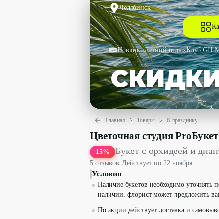
Челябинск
Ка
Новинки
Летний отдых
Клуб GIL
Главная
Товары
К празднику
Букет с орхидеей и диантусом со скид
Цветочная студия ProБукет
Букет с орхидеей и диа
15
%
5
отзыв
ов
·
Действует по
22 ноября
Условия
Наличие букетов необходимо уточнять по
наличии, флорист может предложить ва
По акции действует доставка и самовыво