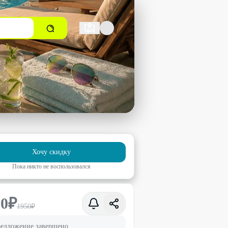
Хочу скидку
Пока никто не воспользовался
50
₽
1950
₽
едложение завершено