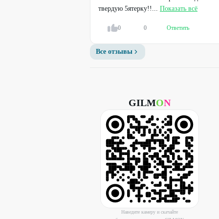
твердую 5ятерку!!...
Показать всё
0
0
Ответить
Все отзывы
GILM
O
N
Наведите камеру и скачайте