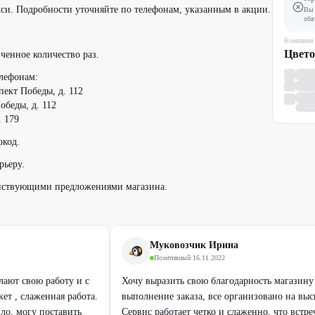
кси. Подробности уточняйте по телефонам, указанным в акции.
Вы 
обя
.
Компания
Цвето
ченное количество раз.
елефонам:
пект Победы, д. 112
обеды, д. 112
. 179
окод.
рьеру.
ействующими предложениями магазина.
Муковозчик Ирина
Позитивный
·
16.11.2022
лают свою работу и с
Хочу выразить свою благодарность магазину 
ет , слаженная работа.
выполнение заказа, все организовано на вы
ло, могу поставить
Сервис работает четко и слаженно, что встреч