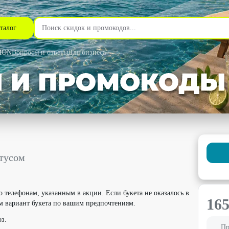
талог
MON
Вопросы и ответы
Для бизнеса
кой 15% - Цветочная студия ProБукет в Челябинске
нтусом
 телефонам, указанным в акции. Если букета не оказалось в
16
м вариант букета по вашим предпочтениям.
з.
Пр