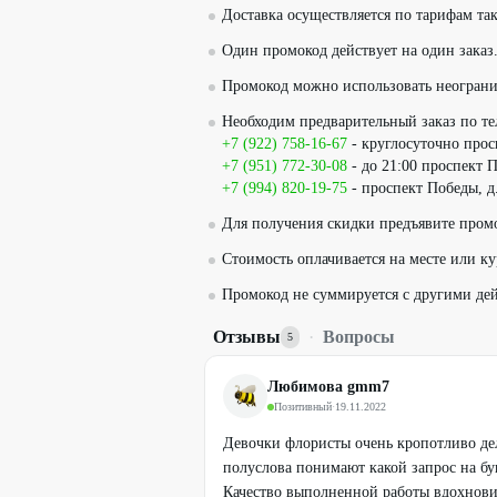
Доставка осуществляется по тарифам та
Один промокод действует на один заказ
Промокод можно использовать неограни
Необходим предварительный заказ по т
+7 (922) 758-16-67
- круглосуточно прос
+7 (951) 772-30-08
- до 21:00 проспект П
+7 (994) 820-19-75
- проспект Победы, д
Для получения скидки предъявите пром
Стоимость оплачивается на месте или ку
Промокод не суммируется с другими д
Отзывы
·
Вопросы
5
Любимова gmm7
Позитивный
·
19.11.2022
Девочки флористы очень кропотливо де
полуслова понимают какой запрос на бук
Качество выполненной работы вдохнови