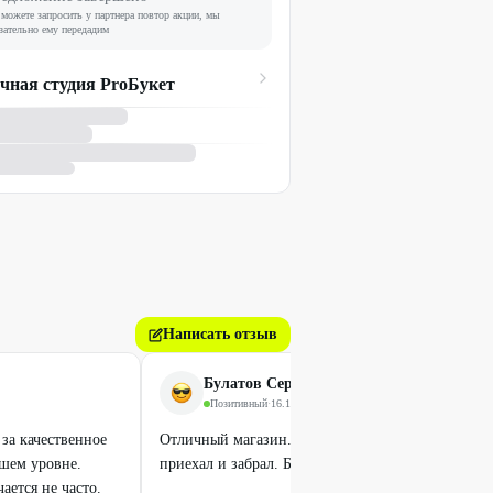
можете запросить у партнера повтор акции, мы
зательно ему передадим
чная студия ProБукет
Написать отзыв
Булатов Сергей
Позитивный
·
16.11.2022
за качественное
Отличный магазин. Заранее позвонил, все подго
сшем уровне.
приехал и забрал. Букет очень понравился.
ается не часто.