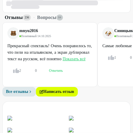
Отзывы
·
Вопросы
236
84
mnyu2016
Синицына
Позитивный
·
14.10.2025
Позитивный
·
Прекрасный спектакль! Очень понравилось то,
Самые любимые
что пели на итальянском, а экран дублировал
1
0
текст на русском, всё понятно
Показать всё
2
0
Ответить
Все отзывы
Написать отзыв