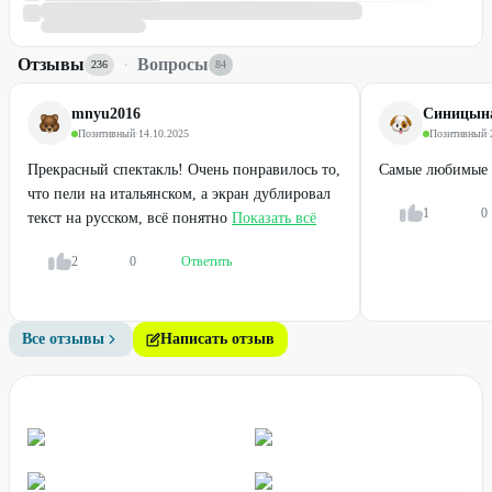
Отзывы
·
Вопросы
236
84
mnyu2016
Синицына
Позитивный
·
14.10.2025
Позитивный
·
Прекрасный спектакль! Очень понравилось то,
Самые любимые
что пели на итальянском, а экран дублировал
1
0
текст на русском, всё понятно
Показать всё
2
0
Ответить
Все отзывы
Написать отзыв