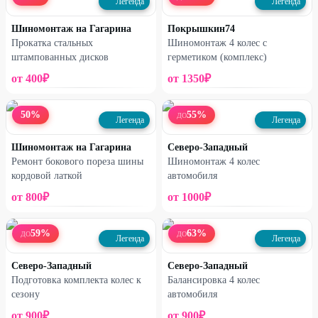
Легенда
Легенда
Шиномонтаж на Гагарина
Покрышкин74
Прокатка стальных
Шиномонтаж 4 колес с
штампованных дисков
герметиком (комплекс)
от
400
₽
от
1350
₽
50
%
55
%
ДО
Легенда
Легенда
Шиномонтаж на Гагарина
Северо-Западный
Ремонт бокового пореза шины
Шиномонтаж 4 колес
кордовой латкой
автомобиля
от
800
₽
от
1000
₽
59
%
63
%
ДО
ДО
Легенда
Легенда
Северо-Западный
Северо-Западный
Подготовка комплекта колес к
Балансировка 4 колес
сезону
автомобиля
от
900
₽
от
900
₽