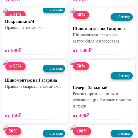
Легенда
21
%
50
%
ДО
Легенда
Покрышкин74
Правка литых дисков
Шиномонтаж на Гагарина
Шиномонтаж легкового
автомобиля и кроссовера
от
900
₽
от
1500
₽
55
%
50
%
ДО
Легенда
Легенда
Шиномонтаж на Гагарина
Правка и сварка литых дисков
Северо-Западный
Ремонт прокола шины и
вулканизация боковых порезов
и грыж
от
150
₽
от
400
₽
50
%
100
%
Легенда
Легенда