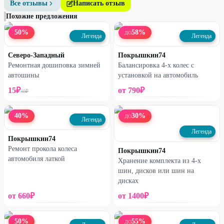
колесо.
Все отзывы
Написать отзыв
При работе с пикапами, фургонами и внедорожниками на
Похожие предложения
грязевых шинах стоимость увеличивается на 40% к стоимости
50
%
58
%
ДО
категории «Джипы и внедорожники».
Легенда
Легенда
Бонусы
Северо-Западный
Покрышкин74
Дополнительная скидка 10% к итоговой стоимости при оплате
Ремонтная дошиповка зимней
Балансировка 4-х колес с
наличными.
автошины
установкой на автомобиль
15
₽
от
790
₽
30
₽
40
%
30
%
ДО
Легенда
Легенда
Покрышкин74
Ремонт прокола колеса
Покрышкин74
автомобиля латкой
Хранение комплекта из 4-х
шин, дисков или шин на
дисках
от
660
₽
от
1400
₽
50
%
55
%
ДО