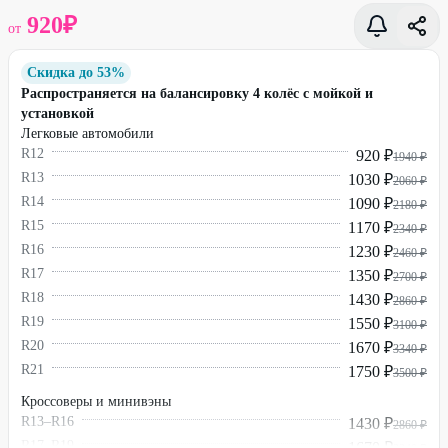
920
₽
от
Скидка до 53%
Распространяется на балансировку 4 колёс с мойкой и
установкой
Легковые автомобили
R12
920 ₽
1940 ₽
R13
1030 ₽
2060 ₽
R14
1090 ₽
2180 ₽
R15
1170 ₽
2340 ₽
R16
1230 ₽
2460 ₽
R17
1350 ₽
2700 ₽
R18
1430 ₽
2860 ₽
R19
1550 ₽
3100 ₽
R20
1670 ₽
3340 ₽
R21
1750 ₽
3500 ₽
Кроссоверы и минивэны
R13–R16
1430 ₽
2860 ₽
R17–R19
1670 ₽