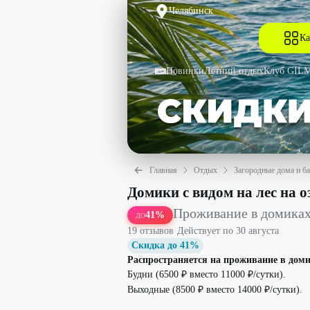
Челябинск
Ка
Новинки
Летний отдых
Клуб GIL
Главная
Отдых
Загородные дома и б
Проживание в домиках на оз. Увильды
Домики с видом на лес на о
Проживание в домиках
41
%
ДО
19
отзыв
ов
·
Действует по
30 августа
Скидка до 41%
Распространяется на проживание в дом
Будни (6500 ₽ вместо 11000 ₽/сутки).
Выходные (8500 ₽ вместо 14000 ₽/сутки).