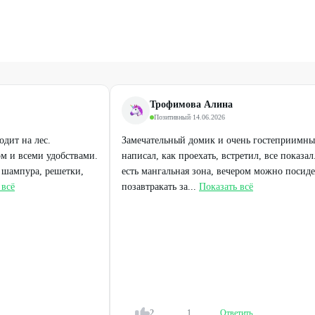
ии дома от 1 суток (5000 ₽ вместо 6000 ₽).
 с 19:00 до 23:00.
Трофимова Алина
Позитивный
·
14.06.2026
дит на лес.
Замечательный домик и очень гостеприимный
м и всеми удобствами.
написал, как проехать, встретил, все показа
 шампура, решетки,
есть мангальная зона, вечером можно посидет
 всё
позавтракать за...
Показать всё
2
1
Ответить