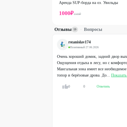
Бонусы
Аренда SUP-борда на оз. Увильды
Аренда банного чана в лесу при бронирован
1000
₽
Стоимость аренды чана указана за 1 вечер -
1500
₽
Отзывы
·
Вопросы
19
rstanislav174
Позитивный
·
27.06.2026
Очень хороший домик, задний двор выхо
Ощущения отдыха в лесу, но с комфорто
Мангальная зона имеет все необходимое
топор и берёзовые дрова. До...
Показать
0
0
Ответить