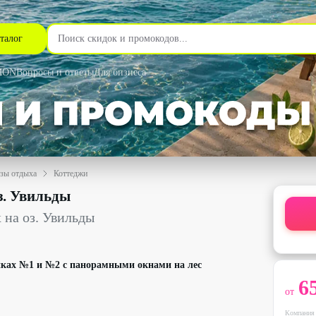
талог
MON
Вопросы и ответы
Для бизнеса
азы отдыха
Коттеджи
 со скидкой до 41% - Домики с видом на лес на оз. Увильды в Ч
з. Увильды
 на оз. Увильды
иках №1 и №2 с панорамными окнами на лес
6
от
Компания