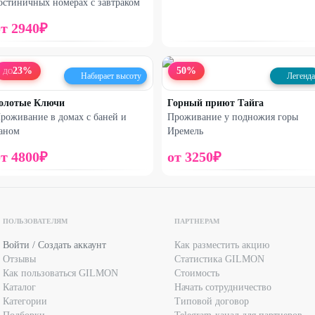
остиничных номерах с завтраком
от
2940
₽
23
%
50
%
ДО
Набирает высоту
Легенда
олотые Ключи
Горный приют Тайга
роживание в домах с баней и
Проживание у подножия горы
аном
Иремель
от
4800
₽
от
3250
₽
ПОЛЬЗОВАТЕЛЯМ
ПАРТНЕРАМ
Войти / Создать аккаунт
Как разместить акцию
Отзывы
Статистика GILMON
Как пользоваться GILMON
Стоимость
Каталог
Начать сотрудничество
Категории
Типовой договор