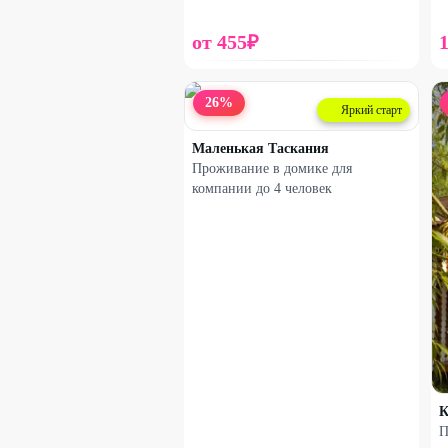
от
455
₽
26
%
Яркий старт
Маленькая Таскания
Проживание в домике для
компании до 4 человек
К
П