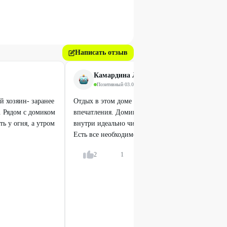
Написать отзыв
Камардина Любовь
Позитивный
·
03.06.2026
 хозяин- заранее
Отдых в этом доме оставил только самые приятн
л. Рядом с домиком
впечатления. Домик с панорамным окном очень 
ь у огня, а утром
внутри идеально чисто, вся мебель качественная 
Есть все необходимое для комфортного...
Показат
2
1
Ответить