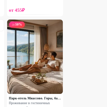
от
455
₽
50
%
ДО
Парк-отель Миассово. Горы, база отдыха
Проживание в гостиничных