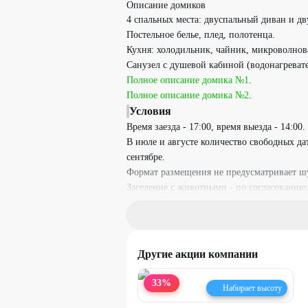
Описание домиков
4 спальных места: двуспальный диван и дв
Постельное белье, плед, полотенца.
Кухня: холодильник, чайник, микроволнова
Санузел с душевой кабиной (водонагревате
Полное описание домика №1
.
Полное описание домика №2
.
Условия
Время заезда - 17:00, время выезда - 14:00.
В июле и августе количество свободных д
сентябре.
Формат размещения не предусматривает ш
Заселение с животными - по согласованию
На период проживания вносится залог в ра
Залог возвращается после уборки при отс
При бронировании необходимо внести опла
необходимо уточнить по телефону.
Другие акции компании
Необходимо предварительное бронировани
мессенджеры.
33
%
Набирает высоту
Скидка не суммируется с другими дейст