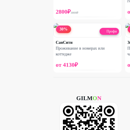
г
2800
₽
3800
₽
30
%
Профи
СанСити
З
Проживание в номерах или
П
коттедже
ч
от
4130
₽
GILM
O
N