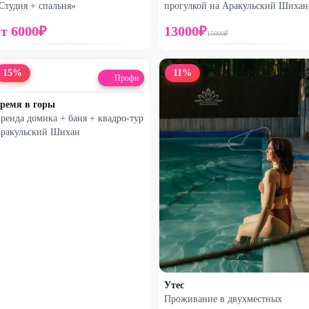
Студия + спальня»
прогулкой на Аракульский Шихан
от
6000
₽
13000
₽
15000
₽
15
%
11
%
Профи
ремя в горы
ренда домика + баня + квадро-тур
ракульский Шихан
Утес
Проживание в двухместных