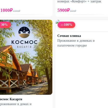
номерах «Комфорт» + завтрак
11000
₽
5900
₽
13000
₽
6600
₽
30
%
100
%
ДО
Сочная оливка
Проживание в домиках и
палаточном городке
осмос Касарги
роживание в домах и