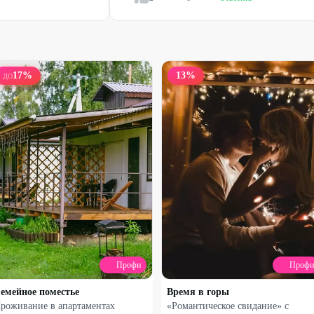
17
%
13
%
ДО
Профи
Профи
емейное поместье
Время в горы
роживание в апартаментах
«Романтическое свидание» с