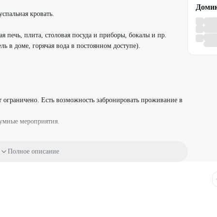
успальная кровать.
я печь, плита, столовая посуда и приборы, бокалы и пр.
ль в доме, горячая вода в постоянном доступе).
ат ограничено. Есть возможность забронировать проживание в
умные мероприятия.
.
змере 3000 ₽.
Полное описание
утствии повреждений имущества.
ту в размере 1000 ₽ Порядок внесения и условия возврата
е по телефону:
+7 (951) 115-37-29
или доступные
вующими предложениями компании.