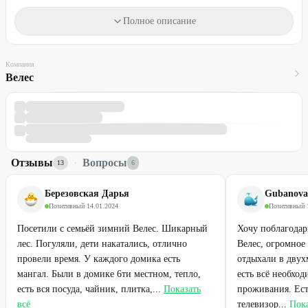
Время заезда - 16:00, выезд - 14:00.
Полное описание
Проживание с животными запрещено.
Детям до 7 лет проживание бесплатно (без предоставления
Компания
спального места).
Велес
Промокод можно использовать неограниченное количество раз.
Один промокод действует на один заезд.
Необходимо предварительное бронирование через
WhatsApp
или по телефонам:
Отзывы
·
Вопросы
+7 (912) 084-66-04
13
6
+7 (982) 277-01-23
Березовская Дарья
Gubanova
Для получения скидки предъявите промокод.
Позитивный
·
14.01.2024
Позитивный
·
Стоимость оплачивается на месте.
Посетили с семьёй зимний Велес. Шикарный
Хочу поблагода
Промокод не суммируется с другими действующими
лес. Погуляли, дети накатались, отлично
Велес, огромное
предложениями базы отдыха.
провели время. У каждого домика есть
отдыхали в двух
мангал. Были в домике 6ти местном, тепло,
есть всё необхо
есть вся посуда, чайник, плитка,...
Показать
проживания. Ест
всё
телевизор...
Пока