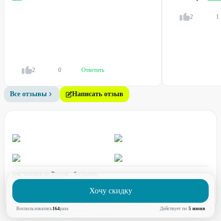
2
1
2
0
Ответить
Все отзывы
Написать отзыв
для звонков по России - бесплатно
график работы:
ПН-ПТ с 08:00 до 17:00 (по МСК)
Хочу скидку
Воспользовались
164
раз
а
Действует по
5 июня