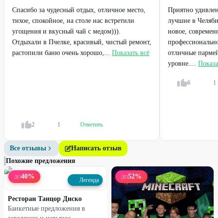
Спасибо за чудесный отдых, отличное место,
Приятно удивле
тихое, спокойное, на столе нас встретили
лучшие в Челяби
угощения и вкусный чай с медом))).
новое, современ
Отдыхали в Пчелке, красивый, чистый ремонт,
профессионально
растопили баню очень хорошо,...
Показать всё
отличные пармей
уровне....
Показа
6
1
2
1
Ответить
Все отзывы
Написать отзыв
Похожие предложения
40
%
52
%
ДО
ДО
Легенда
Ресторан Танцор Диско
Банкетные предложения в