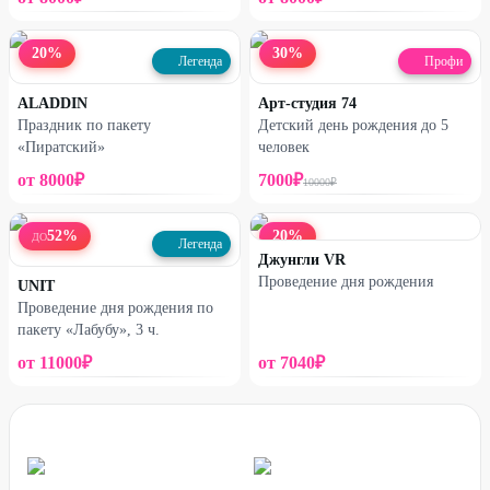
20
%
30
%
Легенда
Профи
ALADDIN
Арт-студия 74
Праздник по пакету
Детский день рождения до 5
«Пиратский»
человек
от
8000
₽
7000
₽
10000
₽
52
%
20
%
ДО
Легенда
Джунгли VR
Проведение дня рождения
UNIT
Проведение дня рождения по
пакету «Лабубу», 3 ч.
от
11000
₽
от
7040
₽