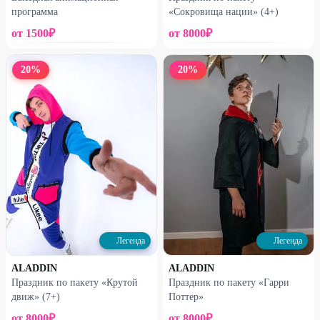
программа
«Сокровища нации» (4+)
от
1500
₽
от
8000
₽
20
%
20
%
Легенда
Легенда
ALADDIN
ALADDIN
Праздник по пакету «Крутой
Праздник по пакету «Гарри
движ» (7+)
Поттер»
от
8000
₽
от
8000
₽