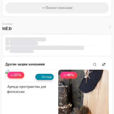
бронирование по телефону:
+7 (908) 090-33-99
,
ВКонтакте
.
Полное описание
Скидка не суммируется с другими действующими
предложениями бани.
Бонусы
Компания
При аренде дома скидка 20% на любую баню банного клуба.
МЁD
При аренде на 2 суток и более, баня Юрта на 3 ч.+ парение в
подарок.
Другие акции компании
25
%
40
%
ДО
ДО
Легенда
Аренда пространства для
фотосессии