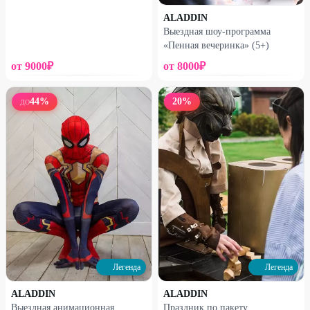
ALADDIN
Выездная шоу-программа
«Пенная вечеринка» (5+)
от
9000
₽
от
8000
₽
44
%
20
%
ДО
Легенда
Легенда
ALADDIN
ALADDIN
Выездная анимационная
Праздник по пакету