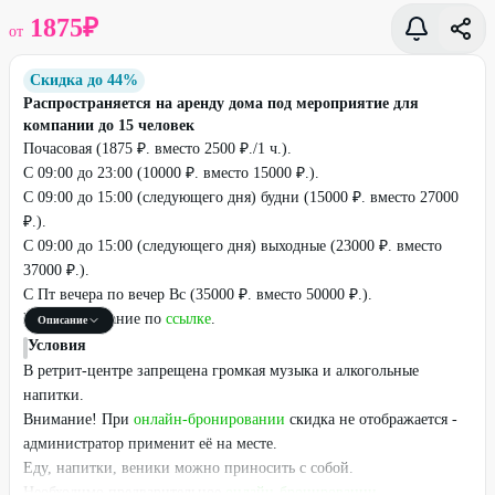
1875
₽
от
Скидка до 44%
Распространяется на аренду дома под мероприятие для
компании до 15 человек
Почасовая (1875 ₽. вместо 2500 ₽./1 ч.).
С 09:00 до 23:00 (10000 ₽. вместо 15000 ₽.).
С 09:00 до 15:00 (следующего дня) будни (15000 ₽. вместо 27000
₽.).
С 09:00 до 15:00 (следующего дня) выходные (23000 ₽. вместо
37000 ₽.).
С Пт вечера по вечер Вс (35000 ₽. вместо 50000 ₽.).
Полное описание по
ссылке
.
Описание
Условия
В ретрит-центре запрещена громкая музыка и алкогольные
напитки.
Внимание! При
онлайн-бронировании
скидка не отображается -
администратор применит её на месте.
Еду, напитки, веники можно приносить с собой.
Необходимо предварительное
онлайн-бронировании
,