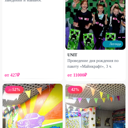
заведении и навынос
Легенда
UNIT
Проведение дня рождения по
пакету «Майнкрафт», 3 ч.
от
427
₽
от
11000
₽
52
%
42
%
ДО