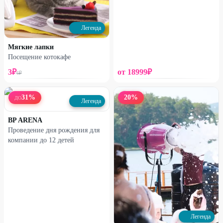
Легенда
Мягкие лапки
Посещение котокафе
3
₽
от
18999
₽
6
₽
31
%
20
%
ДО
Легенда
BP ARENA
Проведение дня рождения для
компании до 12 детей
Легенда