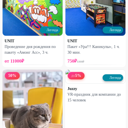
Легенда
Легенда
UNIT
UNIT
Проведение дня рождения по
Пакет «Ура!!! Каникулы», 1 ч.
пакету «Амонг Асс», 3 ч.
30 мин.
от
11000
₽
750
₽
1300
₽
50
%
5
%
ДО
Легенда
Juzzy
VR-праздник для компании до
15 человек