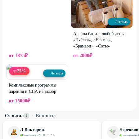
Легенда
Аренда бани в любой день:
«Пчёлка», «Нектар»,
«Брамари», «Соты»
от
1875
₽
от
2000
₽
25
%
ДО
Легенда
Комплексные программы
парения и СПА на выбор
от
15000
₽
Отзывы
·
Вопросы
6
Л Виктория
Черенков
Позитивный
·
18.03.2023
Позитивный
·